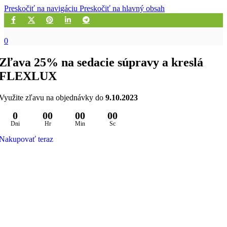
Preskočiť na navigáciu
Preskočiť na hlavný obsah
0
Zľava 25% na sedacie súpravy a kreslá
FLEXLUX
Využite zľavu na objednávky do
9.10.2023
0
00
00
00
Dni
Hr
Min
Sc
Nakupovať teraz