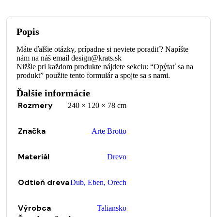
Popis
Máte ďalšie otázky, prípadne si neviete poradiť? Napíšte
nám na náš email design@krats.sk
Nižšie pri každom produkte nájdete sekciu: “Opýtať sa na
produkt” použite tento formulár a spojte sa s nami.
Ďalšie informácie
Rozmery
240 × 120 × 78 cm
Značka
Arte Brotto
Materiál
Drevo
Odtieň dreva
Dub
,
Eben
,
Orech
Výrobca
Taliansko