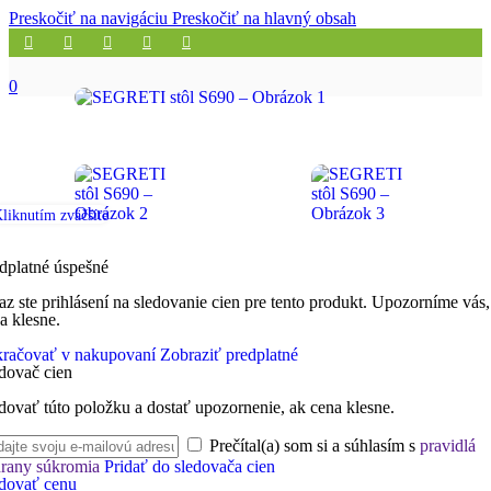
Preskočiť na navigáciu
Preskočiť na hlavný obsah
0
liknutím zväčšíte
dplatné úspešné
az ste prihlásení na sledovanie cien pre tento produkt. Upozorníme vás,
a klesne.
račovať v nakupovaní
Zobraziť predplatné
dovač cien
dovať túto položku a dostať upozornenie, ak cena klesne.
Prečítal(a) som si a súhlasím s
pravidlá
rany súkromia
Pridať do sledovača cien
dovať cenu