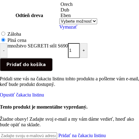
Orech
Dub
Odtieň dreva
Eben
Vymazať
Záloha
Plná cena
množstvo SEGRETI stôl S690
-
+
Pridať do košíka
Pridali sme vás na čakaciu listinu tohto produktu a pošleme vám e-mail
keď bude produkt dostupný.
Opustiť čakaciu listinu
Tento produkt je momentálne vypredaný.
Žiadne obavy! Zadajte svoj e-mail a my vám dáme vedieť, hneď ako
bude opäť na sklade.
Pridať na čakaciu listinu