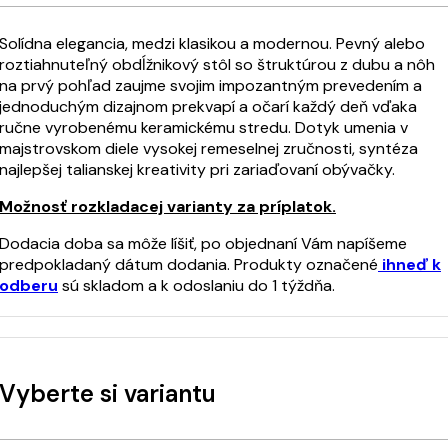
Solídna elegancia, medzi klasikou a modernou. Pevný alebo
roztiahnuteľný obdĺžnikový stôl so štruktúrou z dubu a nôh
na prvý pohľad zaujme svojim impozantným prevedením a
jednoduchým dizajnom prekvapí a očarí každý deň vďaka
ručne vyrobenému keramickému stredu. Dotyk umenia v
majstrovskom diele vysokej remeselnej zručnosti, syntéza
najlepšej talianskej kreativity pri zariaďovaní obývačky.
Možnosť rozkladacej varianty za príplatok.
Dodacia doba sa môže líšiť, po objednaní Vám napíšeme
predpokladaný dátum dodania. Produkty označené
ihneď k
odberu
sú skladom a k odoslaniu do 1 týždňa.
Vyberte si variantu