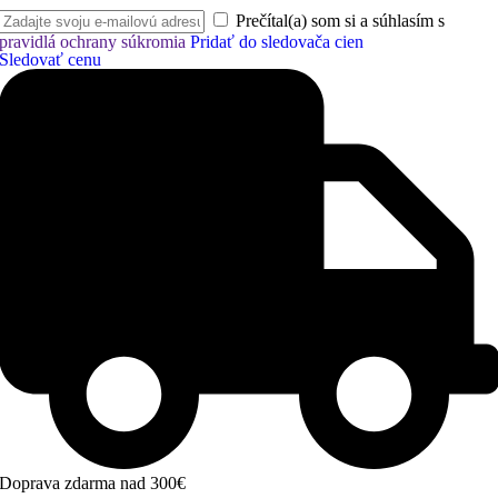
Prečítal(a) som si a súhlasím s
pravidlá ochrany súkromia
Pridať do sledovača cien
Sledovať cenu
Doprava zdarma nad 300€