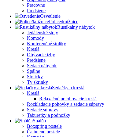
Pracovne
Predsiene
Osvetlenie
Police/knižnice
Rustikálny nábytok
Jedálenské stoly
Komody
Konferenčné stolíky
Kreslá
Obývacie izby
Predsiene
Sedací nábytok
Spálne
Stoličky
Tv skrinky
Sedačky a kreslá
Kreslá
Relaxačné polohovacie kreslá
Rozkladacie pohovky a sedacie súpravy
Sedacie súpravy
Taburetky a podnožky
Spálňa
Boxspring postele
Čalúnené postele