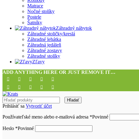
Komody
Matrace
Nočné stolíky
Postele
Šatníky
Záhradný nábytok
Záhradné stoličky/kreslá
Záhradné lehátka
Záhradná jedáleň
Záhradné zostavy
Záhradné stolíky
Zľavy
ADD ANYTHING HERE OR JUST REMOVE IT…
Hľadať
Prihlásiť sa
Vytvoriť účet
Používateľské meno alebo e-mailová adresa
*
Povinné
Heslo
*
Povinné