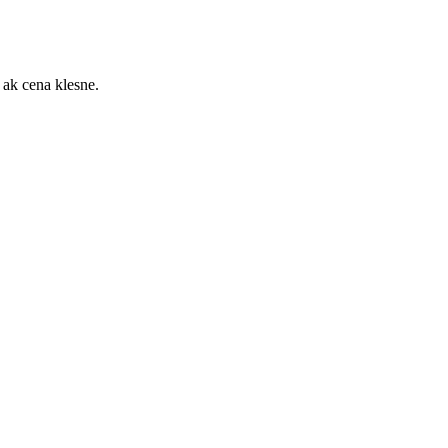
 ak cena klesne.
ochrany súkromia
Pridať do sledovača cien