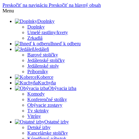
Preskočiť na navigáciu
Preskočiť na hlavný obsah
Menu
Doplnky
Doplnky
Umelé rastliny/kvety
Zrkadlá
Ihneď k odberu
Jedáleň
Barové stoličky
Jedálenské stoličky
Jedálenské stoly
Príborníky
Koberce
Kuchyňa
Obývacia izba
Komody
Konferenčné stolíky
Obývacie zostavy
Tv skrinky
Vitríny
Ostatné izby
Detské izby
Kancelárske stoličky
Kúpelňový nábytok