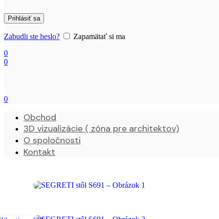
Prihlásiť sa
Zabudli ste heslo?
Zapamätať si ma
0
0
0
Obchod
3D vizualizácie ( zóna pre architektov)
O spoločnosti
Kontakt