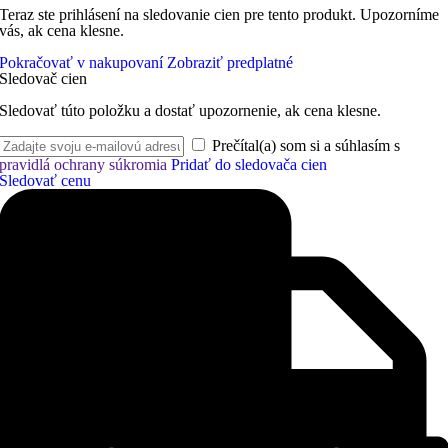
Teraz ste prihlásení na sledovanie cien pre tento produkt. Upozorníme
vás, ak cena klesne.
Pokračovať v nakupovaní
Zobraziť predplatné
Sledovač cien
Sledovať túto položku a dostať upozornenie, ak cena klesne.
Prečítal(a) som si a súhlasím s
pravidlá ochrany súkromia
Pridať do sledovača cien
Sledovať cenu