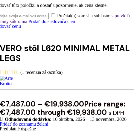
dovať túto položku a dostať upozornenie, ak cena klesne.
Prečítal(a) som si a súhlasím s
pravidlá
rany súkromia
Pridať do sledovača cien
dovať cenu
VERO stôl L620 MINIMAL METAL
LEGS
(
1
recenzia zákazníka)
€
7,487.00
–
€
19,938.00
Price range:
€7,487.00 through €19,938.00
s DPH
Odhadovaná dodávka:
16 októbra, 2026 – 13 novembra, 2026
Pridať do zoznamu želaní
Predplatné úspešné