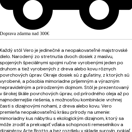
Doprava zdarma nad 300€
Každý stôl Vero je jedinečné a neopakovateľné majstrovské
dielo. Narodený zo stretnutia dvoch dosiek z masívu,
spojených špeciálnymi spojmi ručne vyrobenými jeden po
druhom a tiež vyrobených z dreva alebo kovu rôznych
povrchových úprav. Okraje dosiek sú z guľatiny, z ktorých sú
vyrobené, a pôsobia mimoriadne príjemným a výrazným
nepravidelným a prirodzeným dojmom. Stôl je prezentovaný
v širokej škále povrchových úprav, od prírodného oleja až po
najmodernejšie riešenia, s možnosťou kombinácie vrchnej
časti s dizajnovými nohami, z dreva alebo kovu. Vero
premieňa neopakovateľnú krásu prírody na umenie:
mimoriadny kus nábytku s ekologickým dizajnom, ktorý sa
môže zrodiť a prekvapiť vďaka schopnosti remeselníkov a
dizajnérov Arte Brotto a bez rozdielu v sklade surovín, pokiaľ