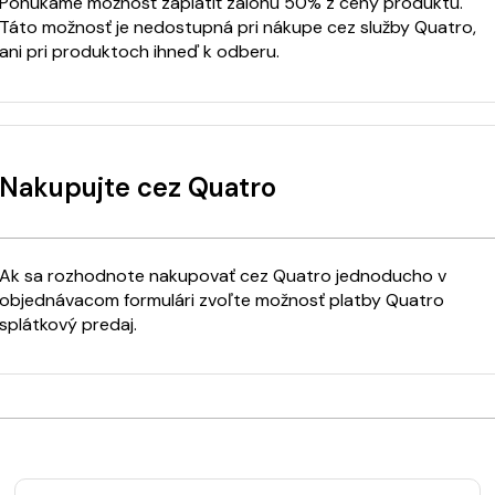
Ponúkame možnosť zaplatiť zálohu 50% z ceny produktu.
Táto možnosť je nedostupná pri nákupe cez služby Quatro,
ani pri produktoch ihneď k odberu.
Nakupujte cez Quatro
Ak sa rozhodnote nakupovať cez Quatro jednoducho v
objednávacom formulári zvoľte možnosť platby Quatro
splátkový predaj.