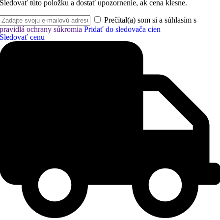
Sledovať túto položku a dostať upozornenie, ak cena klesne.
Prečítal(a) som si a súhlasím s
pravidlá ochrany súkromia
Pridať do sledovača cien
Sledovať cenu