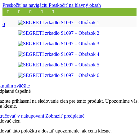
Preskočiť na navigáciu
Preskočiť na hlavný obsah
0
knutím zväčšíte
dplatné úspešné
az ste prihlásení na sledovanie cien pre tento produkt. Upozorníme vás,
a klesne.
račovať v nakupovaní
Zobraziť predplatné
dovač cien
dovať túto položku a dostať upozornenie, ak cena klesne.