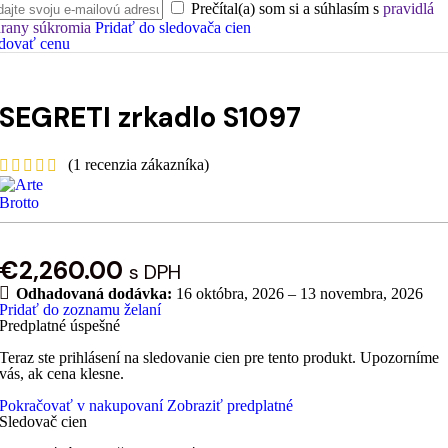
Prečítal(a) som si a súhlasím s
pravidlá
rany súkromia
Pridať do sledovača cien
dovať cenu
SEGRETI zrkadlo S1097
(
1
recenzia zákazníka)
€
2,260.00
s DPH
Odhadovaná dodávka:
16 októbra, 2026 – 13 novembra, 2026
Pridať do zoznamu želaní
Predplatné úspešné
Teraz ste prihlásení na sledovanie cien pre tento produkt. Upozorníme
vás, ak cena klesne.
Pokračovať v nakupovaní
Zobraziť predplatné
Sledovač cien