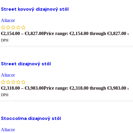
Výber možností
Tento produkt má viacero variantov. Možnosti si môžet
ybrať na stránke produktu.
Street kovový dizajnový stôl
ridať do zoznamu želaní
Altacor
€
2,154.00
–
€
3,827.00
Price range: €2,154.00 through €3,827.00
s
DPH
Výber možností
Tento produkt má viacero variantov. Možnosti si môžet
ybrať na stránke produktu.
Street dizajnový stôl
ridať do zoznamu želaní
Altacor
€
2,318.00
–
€
3,983.00
Price range: €2,318.00 through €3,983.00
s
DPH
Výber možností
Tento produkt má viacero variantov. Možnosti si môžet
ybrať na stránke produktu.
Stoccolma dizajnový stôl
ridať do zoznamu želaní
Altacor