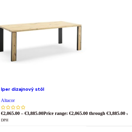
Výber možností
Tento produkt má viacero variantov. Možnosti si môžet
ybrať na stránke produktu.
Iper dizajnový stôl
ridať do zoznamu želaní
Altacor
€
2,065.00
–
€
3,885.00
Price range: €2,065.00 through €3,885.00
s
DPH