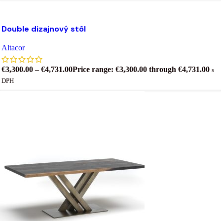
Výber možností
Tento produkt má viacero variantov. Možnosti si môžet
ybrať na stránke produktu.
Double dizajnový stôl
ridať do zoznamu želaní
Altacor
€
3,300.00
–
€
4,731.00
Price range: €3,300.00 through €4,731.00
s
DPH