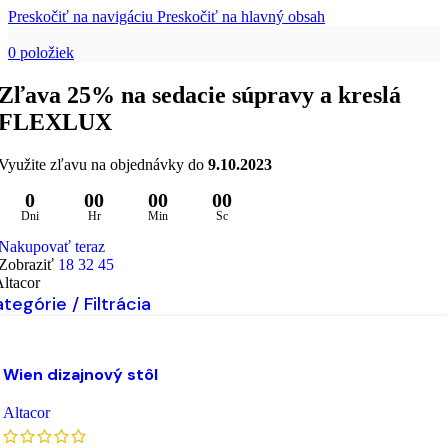
Preskočiť na navigáciu
Preskočiť na hlavný obsah
0
položiek
Zľava 25% na sedacie súpravy a kreslá
FLEXLUX
Využite zľavu na objednávky do
9.10.2023
0
00
00
00
Dni
Hr
Min
Sc
Nakupovať teraz
Zobraziť
18
32
45
ltacor
tegórie / Filtrácia
Výber možností
Tento produkt má viacero variantov. Možnosti si môžet
ybrať na stránke produktu.
Wien dizajnový stôl
ridať do zoznamu želaní
Altacor