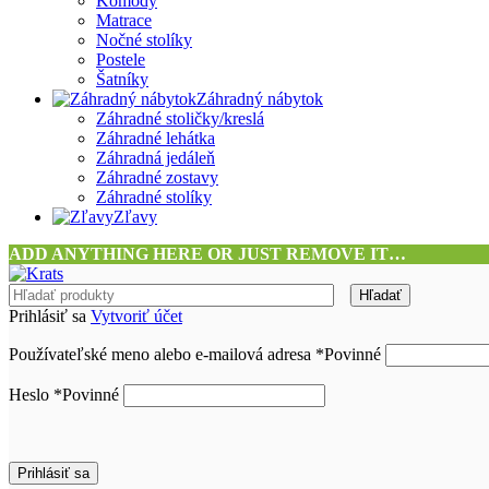
Komody
Matrace
Nočné stolíky
Postele
Šatníky
Záhradný nábytok
Záhradné stoličky/kreslá
Záhradné lehátka
Záhradná jedáleň
Záhradné zostavy
Záhradné stolíky
Zľavy
ADD ANYTHING HERE OR JUST REMOVE IT…
Hľadať
Prihlásiť sa
Vytvoriť účet
Používateľské meno alebo e-mailová adresa
*
Povinné
Heslo
*
Povinné
Prihlásiť sa