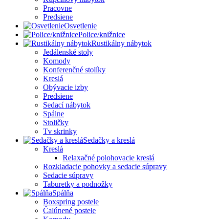
Pracovne
Predsiene
Osvetlenie
Police/knižnice
Rustikálny nábytok
Jedálenské stoly
Komody
Konferenčné stolíky
Kreslá
Obývacie izby
Predsiene
Sedací nábytok
Spálne
Stoličky
Tv skrinky
Sedačky a kreslá
Kreslá
Relaxačné polohovacie kreslá
Rozkladacie pohovky a sedacie súpravy
Sedacie súpravy
Taburetky a podnožky
Spálňa
Boxspring postele
Čalúnené postele