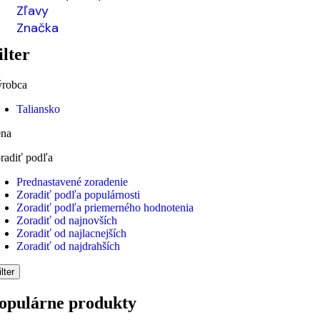
Zľavy
Značka
ilter
robca
Taliansko
na
radiť podľa
Prednastavené zoradenie
Zoradiť podľa populárnosti
Zoradiť podľa priemerného hodnotenia
Zoradiť od najnovších
Zoradiť od najlacnejších
Zoradiť od najdrahších
ilter
opulárne produkty