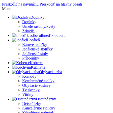
Preskočiť na navigáciu
Preskočiť na hlavný obsah
Menu
Doplnky
Doplnky
Umelé rastliny/kvety
Zrkadlá
Ihneď k odberu
Jedáleň
Barové stoličky
Jedálenské stoličky
Jedálenské stoly
Príborníky
Koberce
Kuchyňa
Obývacia izba
Komody
Konferenčné stolíky
Obývacie zostavy
Tv skrinky
Vitríny
Ostatné izby
Detské izby
Kancelárske stoličky
Kúpelňový nábytok