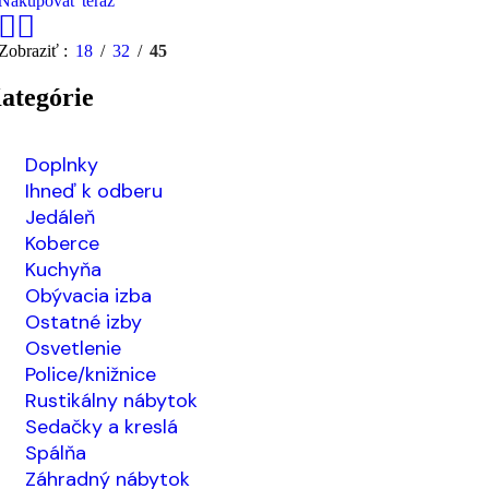
Nakupovať teraz
Zobraziť
18
32
45
ategórie
Doplnky
Ihneď k odberu
Jedáleň
Koberce
Kuchyňa
Obývacia izba
Ostatné izby
Osvetlenie
Police/knižnice
Rustikálny nábytok
Sedačky a kreslá
Spálňa
Záhradný nábytok