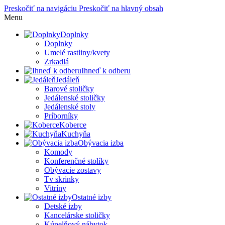
Preskočiť na navigáciu
Preskočiť na hlavný obsah
Menu
Doplnky
Doplnky
Umelé rastliny/kvety
Zrkadlá
Ihneď k odberu
Jedáleň
Barové stoličky
Jedálenské stoličky
Jedálenské stoly
Príborníky
Koberce
Kuchyňa
Obývacia izba
Komody
Konferenčné stolíky
Obývacie zostavy
Tv skrinky
Vitríny
Ostatné izby
Detské izby
Kancelárske stoličky
Kúpelňový nábytok