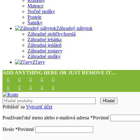
Komody
Matrace
Nočné stolíky
Postele
Šatníky
Záhradný nábytok
Záhradné stoličky/kreslá
Záhradné lehátka
Záhradná jedáleň
Záhradné zostavy
Záhradné stolíky
Zľavy
ADD ANYTHING HERE OR JUST REMOVE IT…
Hľadať
Prihlásiť sa
Vytvoriť účet
Používateľské meno alebo e-mailová adresa
*
Povinné
Heslo
*
Povinné