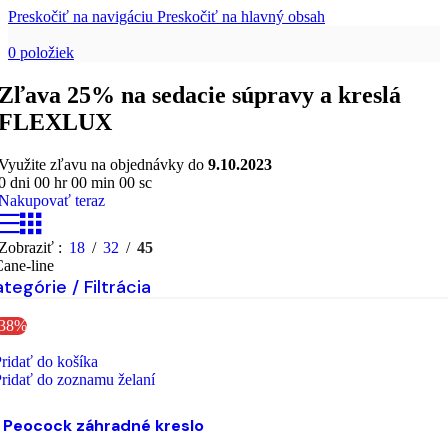
Preskočiť na navigáciu
Preskočiť na hlavný obsah
0
položiek
Zľava 25% na sedacie súpravy a kreslá
FLEXLUX
Využite zľavu na objednávky do
9.10.2023
0
dni
00
hr
00
min
00
sc
Nakupovať teraz
Zobraziť
18
32
45
ane-line
tegórie / Filtrácia
-38%
ridať do košíka
ridať do zoznamu želaní
Peocock záhradné kreslo