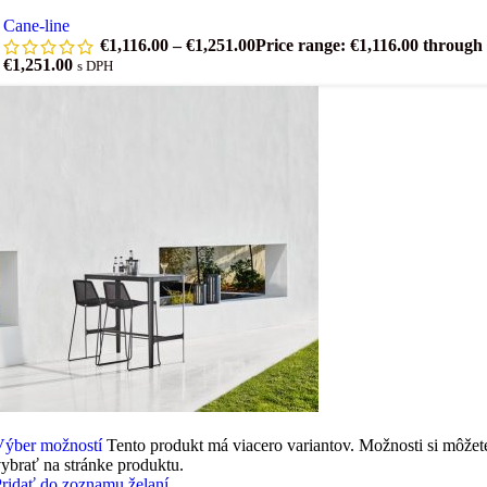
Cane-line
€
1,116.00
–
€
1,251.00
Price range: €1,116.00 through
€1,251.00
s DPH
Výber možností
Tento produkt má viacero variantov. Možnosti si môžet
ybrať na stránke produktu.
ridať do zoznamu želaní