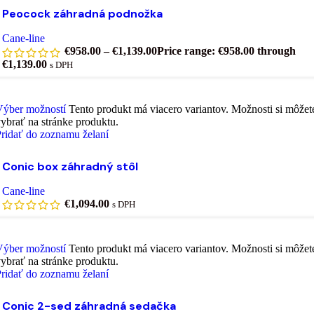
Peocock záhradná podnožka
Cane-line
€
958.00
–
€
1,139.00
Price range: €958.00 through
€1,139.00
s DPH
Výber možností
Tento produkt má viacero variantov. Možnosti si môžet
ybrať na stránke produktu.
ridať do zoznamu želaní
Conic box záhradný stôl
Cane-line
€
1,094.00
s DPH
Výber možností
Tento produkt má viacero variantov. Možnosti si môžet
ybrať na stránke produktu.
ridať do zoznamu želaní
Conic 2-sed záhradná sedačka