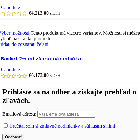
Cane-line
€
4,213.00
s DPH
Výber možností
Tento produkt má viacero variantov. Možnosti si môžet
ybrať na stránke produktu.
ridať do zoznamu želaní
Basket 2-sed záhradná sedačka
Cane-line
€
6,173.00
s DPH
Prihláste sa na odber a získajte prehľad o
zľavách.
Emailová adresa:
Prečítal som si zmluvné podmienky a súhlasím s nimi