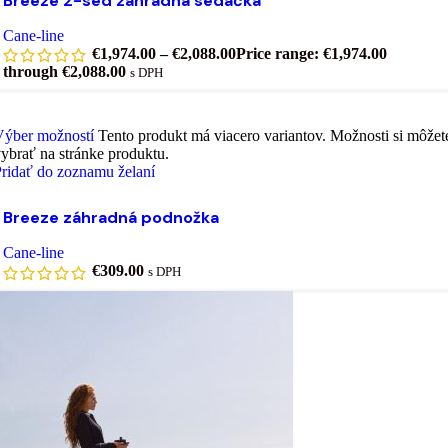
Breeze 2-sed záhradná sedačka
Cane-line
€
1,974.00
–
€
2,088.00
Price range: €1,974.00
through €2,088.00
s DPH
Výber možností
Tento produkt má viacero variantov. Možnosti si môžet
ybrať na stránke produktu.
ridať do zoznamu želaní
Breeze záhradná podnožka
Cane-line
€
309.00
s DPH