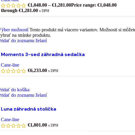
€
1,048.00
–
€
1,281.00
Price range: €1,048.00
through €1,281.00
s DPH
Výber možností
Tento produkt má viacero variantov. Možnosti si môžet
ybrať na stránke produktu.
ridať do zoznamu želaní
Moments 3-sed záhradná sedačka
Cane-line
€
6,233.00
s DPH
ridať do košíka
ridať do zoznamu želaní
Luna záhradná stolička
Cane-line
€
1,801.00
s DPH