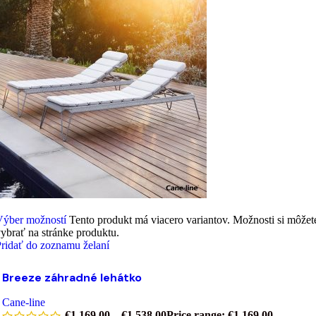
Výber možností
Tento produkt má viacero variantov. Možnosti si môžet
ybrať na stránke produktu.
ridať do zoznamu želaní
Breeze záhradné lehátko
Cane-line
€
1,169.00
–
€
1,538.00
Price range: €1,169.00