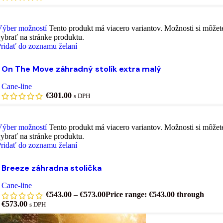
Výber možností
Tento produkt má viacero variantov. Možnosti si môžet
ybrať na stránke produktu.
ridať do zoznamu želaní
On The Move záhradný stolík extra malý
Cane-line
€
301.00
s DPH
Výber možností
Tento produkt má viacero variantov. Možnosti si môžet
ybrať na stránke produktu.
ridať do zoznamu želaní
Breeze záhradna stolička
Cane-line
€
543.00
–
€
573.00
Price range: €543.00 through
€573.00
s DPH