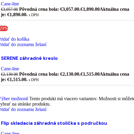
Cane-line
Pôvodná cena bola: €3,057.00.
€
1,890.00
Aktuálna cena
€
3,057.00
je: €1,890.00.
s DPH
-29%
ridať do košíka
ridať do zoznamu želaní
SERENE záhradné kreslo
Cane-line
Pôvodná cena bola: €2,130.00.
€
1,515.00
Aktuálna cena
€
2,130.00
je: €1,515.00.
s DPH
Výber možností
Tento produkt má viacero variantov. Možnosti si môžet
ybrať na stránke produktu.
ridať do zoznamu želaní
Flip skladacia záhradná stolička s područkou
Cane-line