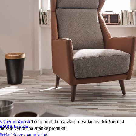
Výber možností
Tento produkt má viacero variantov. Možnosti si
BOSS kreslo
môžete vybrať na stránke produktu.
Pridať do zoznamu želaní