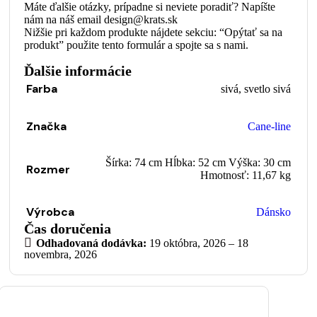
Máte ďalšie otázky, prípadne si neviete poradiť? Napíšte
nám na náš email design@krats.sk
Nižšie pri každom produkte nájdete sekciu: “Opýtať sa na
produkt” použite tento formulár a spojte sa s nami.
Ďalšie informácie
Farba
sivá
,
svetlo sivá
Značka
Cane-line
Šírka: 74 cm Hĺbka: 52 cm Výška: 30 cm
Rozmer
Hmotnosť: 11,67 kg
Výrobca
Dánsko
Čas doručenia
Odhadovaná dodávka:
19 októbra, 2026 – 18
novembra, 2026