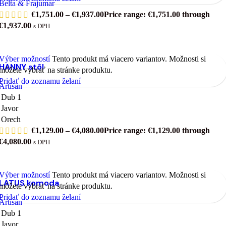
Belta & Frajumar
€
1,751.00
–
€
1,937.00
Price range: €1,751.00 through
€1,937.00
s DPH
Výber možností
Tento produkt má viacero variantov. Možnosti si
HANNY stôl
môžete vybrať na stránke produktu.
Pridať do zoznamu želaní
Artisan
Dub 1
Javor
Orech
€
1,129.00
–
€
4,080.00
Price range: €1,129.00 through
€4,080.00
s DPH
Výber možností
Tento produkt má viacero variantov. Možnosti si
LATUS komoda
môžete vybrať na stránke produktu.
Pridať do zoznamu želaní
Artisan
Dub 1
Javor