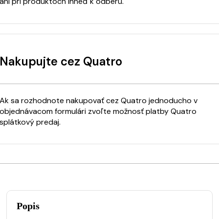
ani pri produktoch ihneď k odberu.
Nakupujte cez Quatro
Ak sa rozhodnote nakupovať cez Quatro jednoducho v
objednávacom formulári zvoľte možnosť platby Quatro
splátkový predaj.
Popis