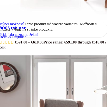
Výber možností
Tento produkt má viacero variantov. Možnosti si
BOSS taburet
môžete vybrať na stránke produktu.
Pridať do zoznamu želaní
Belta & Frajumar
€
591.00
–
€
618.00
Price range: €591.00 through €618.00
s
DPH