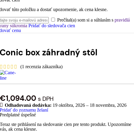
dovať túto položku a dostať upozornenie, ak cena klesne.
Prečítal(a) som si a súhlasím s
pravidlá
rany súkromia
Pridať do sledovača cien
dovať cenu
Conic box záhradný stôl
(
1
recenzia zákazníka)
€
1,094.00
s DPH
Odhadovaná dodávka:
19 októbra, 2026 – 18 novembra, 2026
Pridať do zoznamu želaní
Predplatné úspešné
Teraz ste prihlásení na sledovanie cien pre tento produkt. Upozorníme
vás, ak cena klesne.