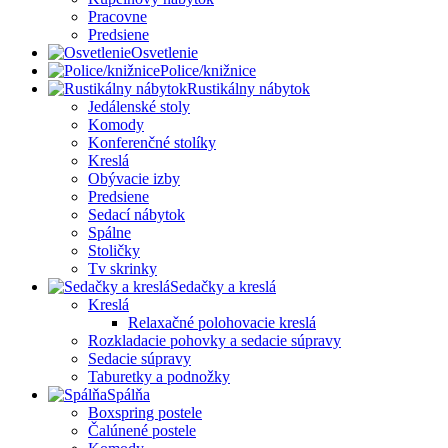
Pracovne
Predsiene
Osvetlenie
Police/knižnice
Rustikálny nábytok
Jedálenské stoly
Komody
Konferenčné stolíky
Kreslá
Obývacie izby
Predsiene
Sedací nábytok
Spálne
Stoličky
Tv skrinky
Sedačky a kreslá
Kreslá
Relaxačné polohovacie kreslá
Rozkladacie pohovky a sedacie súpravy
Sedacie súpravy
Taburetky a podnožky
Spálňa
Boxspring postele
Čalúnené postele