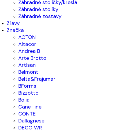
Záhradné stoličky/kreslá
Záhradné stolíky
Záhradné zostavy
Zľavy
Značka
ACTON
Altacor
Andrea B
Arte Brotto
Artisan
Belmont
Belta&Frajumar
BForms
Bizzotto
Bolia
Cane-line
CONTE
Dallagnese
DECO WR