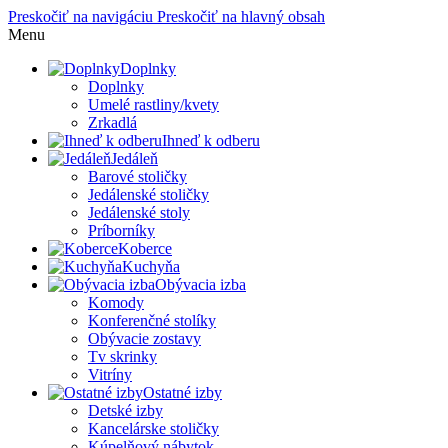
Preskočiť na navigáciu
Preskočiť na hlavný obsah
Menu
Doplnky
Doplnky
Umelé rastliny/kvety
Zrkadlá
Ihneď k odberu
Jedáleň
Barové stoličky
Jedálenské stoličky
Jedálenské stoly
Príborníky
Koberce
Kuchyňa
Obývacia izba
Komody
Konferenčné stolíky
Obývacie zostavy
Tv skrinky
Vitríny
Ostatné izby
Detské izby
Kancelárske stoličky
Kúpelňový nábytok