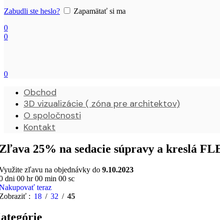
Zabudli ste heslo?
Zapamätať si ma
0
0
0
Obchod
3D vizualizácie ( zóna pre architektov)
O spoločnosti
Kontakt
Zľava 25% na sedacie súpravy a kreslá 
Využite zľavu na objednávky do
9.10.2023
0
dni
00
hr
00
min
00
sc
Nakupovať teraz
Zobraziť
18
32
45
ategórie