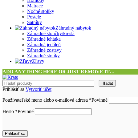
Komody
Matrace
Nočné stolíky
Postele
Šatníky
Záhradný nábytok
Záhradné stoličky/kreslá
Záhradné lehátka
Záhradná jedáleň
Záhradné zostavy
Záhradné stolíky
Zľavy
ADD ANYTHING HERE OR JUST REMOVE IT…
Hľadať
Prihlásiť sa
Vytvoriť účet
Používateľské meno alebo e-mailová adresa
*
Povinné
Heslo
*
Povinné
Prihlásiť sa