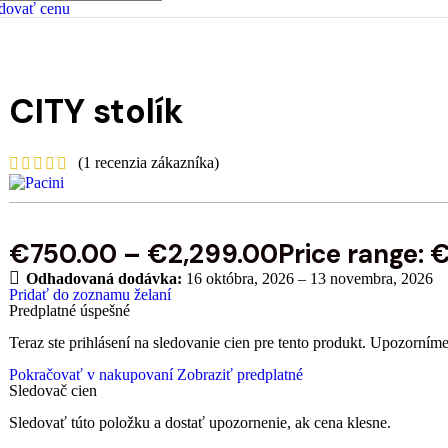
dovať cenu
CITY stolík
(
1
recenzia zákazníka)
€
750.00
–
€
2,299.00
Price range:
Odhadovaná dodávka:
16 októbra, 2026 – 13 novembra, 2026
Pridať do zoznamu želaní
Predplatné úspešné
Teraz ste prihlásení na sledovanie cien pre tento produkt. Upozorníme
Pokračovať v nakupovaní
Zobraziť predplatné
Sledovač cien
Sledovať túto položku a dostať upozornenie, ak cena klesne.