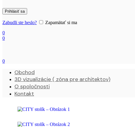
Prihlásiť sa
Zabudli ste heslo?
Zapamätať si ma
0
0
0
Obchod
3D vizualizácie ( zóna pre architektov)
O spoločnosti
Kontakt