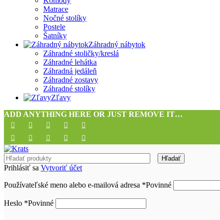
Komody
Matrace
Nočné stolíky
Postele
Šatníky
Záhradný nábytok
Záhradné stoličky/kreslá
Záhradné lehátka
Záhradná jedáleň
Záhradné zostavy
Záhradné stolíky
Zľavy
ADD ANYTHING HERE OR JUST REMOVE IT…
Hľadať
Prihlásiť sa
Vytvoriť účet
Používateľské meno alebo e-mailová adresa
*
Povinné
Heslo
*
Povinné