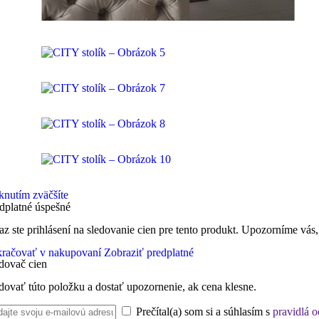
knutím zväčšíte
dplatné úspešné
az ste prihlásení na sledovanie cien pre tento produkt. Upozorníme vás,
račovať v nakupovaní
Zobraziť predplatné
dovač cien
dovať túto položku a dostať upozornenie, ak cena klesne.
Prečítal(a) som si a súhlasím s
pravidlá 