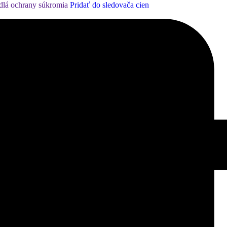
dlá ochrany súkromia
Pridať do sledovača cien