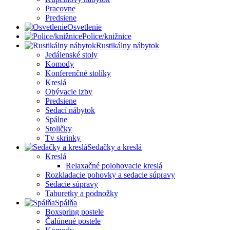
Pracovne
Predsiene
Osvetlenie
Police/knižnice
Rustikálny nábytok
Jedálenské stoly
Komody
Konferenčné stolíky
Kreslá
Obývacie izby
Predsiene
Sedací nábytok
Spálne
Stoličky
Tv skrinky
Sedačky a kreslá
Kreslá
Relaxačné polohovacie kreslá
Rozkladacie pohovky a sedacie súpravy
Sedacie súpravy
Taburetky a podnožky
Spálňa
Boxspring postele
Čalúnené postele