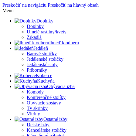
Preskočiť na navigáciu
Preskočiť na hlavný obsah
Menu
Doplnky
Doplnky
Umelé rastliny/kvety
Zrkadlá
Ihneď k odberu
Jedáleň
Barové stoličky
Jedálenské stoličky
Jedálenské stoly
Príborníky
Koberce
Kuchyňa
Obývacia izba
Komody
Konferenčné stolíky
Obývacie zostavy
Tv skrinky
Vitríny
Ostatné izby
Detské izby
Kancelárske stoličky
Kúpelňový nábytok