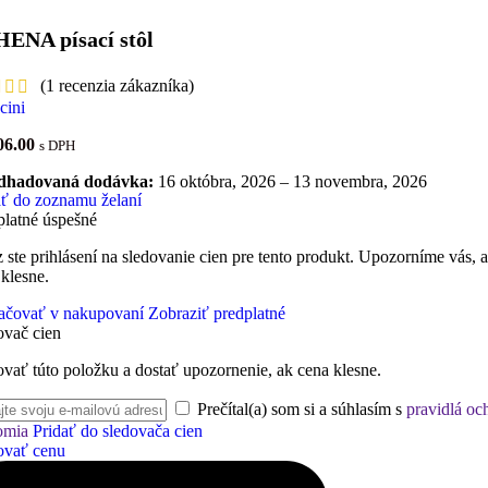
ENA písací stôl
(
1
recenzia zákazníka)
06.00
s DPH
dhadovaná dodávka:
16 októbra, 2026 – 13 novembra, 2026
ať do zoznamu želaní
platné úspešné
 ste prihlásení na sledovanie cien pre tento produkt. Upozorníme vás, 
 klesne.
ačovať v nakupovaní
Zobraziť predplatné
ovač cien
ovať túto položku a dostať upozornenie, ak cena klesne.
Prečítal(a) som si a súhlasím s
pravidlá oc
omia
Pridať do sledovača cien
ovať cenu