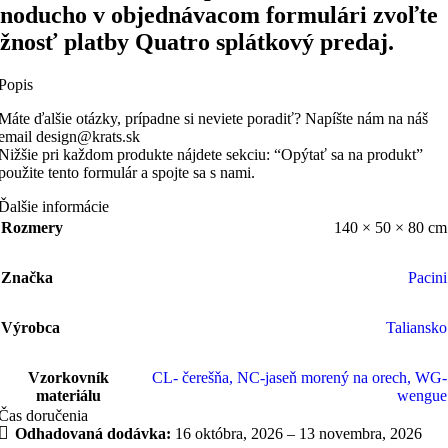
dnoducho v objednávacom formulári zvoľte
žnosť platby Quatro splátkový predaj.
Popis
Máte ďalšie otázky, prípadne si neviete poradiť? Napíšte nám na náš
email design@krats.sk
Nižšie pri každom produkte nájdete sekciu: “Opýtať sa na produkt”
použite tento formulár a spojte sa s nami.
Ďalšie informácie
Rozmery
140 × 50 × 80 cm
Značka
Pacini
Výrobca
Taliansko
Vzorkovník
CL- čerešňa
,
NC-jaseň morený na orech
,
WG-
materiálu
wengue
Čas doručenia
Odhadovaná dodávka:
16 októbra, 2026 – 13 novembra, 2026