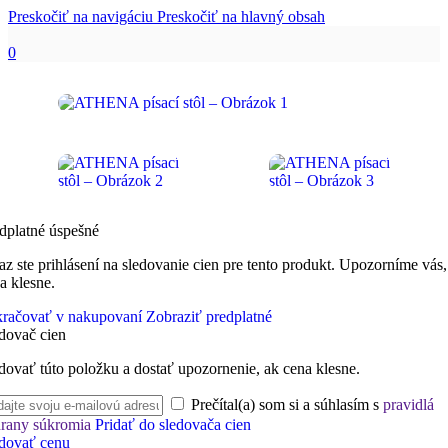
Preskočiť na navigáciu
Preskočiť na hlavný obsah
0
dplatné úspešné
az ste prihlásení na sledovanie cien pre tento produkt. Upozorníme vás,
a klesne.
račovať v nakupovaní
Zobraziť predplatné
dovač cien
dovať túto položku a dostať upozornenie, ak cena klesne.
Prečítal(a) som si a súhlasím s
pravidlá
rany súkromia
Pridať do sledovača cien
dovať cenu