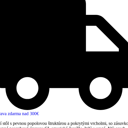
ava zdarma nad 300€
cí stôl s pevnou popolovou štruktúrou a pokrytými vrcholmi, so zásuvk