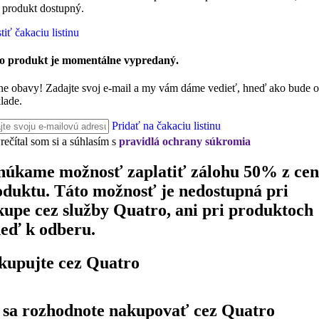
 produkt dostupný.
iť čakaciu listinu
o produkt je momentálne vypredaný.
ne obavy! Zadajte svoj e-mail a my vám dáme vedieť, hneď ako bude 
lade.
Pridať na čakaciu listinu
rečítal som si a súhlasím s
pravidlá ochrany súkromia
núkame možnosť zaplatiť zálohu 50% z ce
oduktu. Táto možnosť je nedostupná pri
kupe cez služby Quatro, ani pri produktoch
neď k odberu.
kupujte cez Quatro
 sa rozhodnote nakupovať cez Quatro