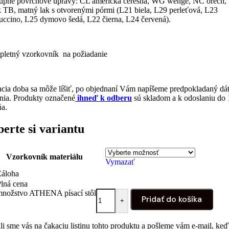
upné povrchové úpravy: CL americká čerešňa, WG wengé, NC orech,
k TB, matný lak s otvorenými pórmi (L21 biela, L29 perleťová, L23
uccino, L25 dymovo šedá, L22 čierna, L24 červená).
letný vzorkovník na požiadanie
cia doba sa môže líšiť, po objednaní Vám napíšeme predpokladaný d
nia. Produkty označené
ihneď k odberu
sú skladom a k odoslaniu do 
ňa.
erte si variantu
Vzorkovník materiálu
Vymazať
Záloha
lná cena
množstvo ATHENA písací stôl
Pridať do košíka
+
li sme vás na čakaciu listinu tohto produktu a pošleme vám e-mail, keď