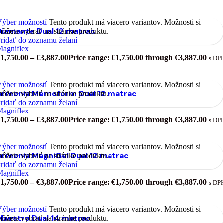
Výber možností
Tento produkt má viacero variantov. Možnosti si
Diamante Dual 12 matrac
ôžete vybrať na stránke produktu.
ridať do zoznamu želaní
Magniflex
€
1,750.00
–
€
3,887.00
Price range: €1,750.00 through €3,887.00
s DP
Výber možností
Tento produkt má viacero variantov. Možnosti si
Armonia Memoform Dual 12 matrac
ôžete vybrať na stránke produktu.
ridať do zoznamu želaní
Magniflex
€
1,750.00
–
€
3,887.00
Price range: €1,750.00 through €3,887.00
s DP
Výber možností
Tento produkt má viacero variantov. Možnosti si
Armonia MagniGel Dual 12 matrac
ôžete vybrať na stránke produktu.
ridať do zoznamu želaní
Magniflex
€
1,750.00
–
€
3,887.00
Price range: €1,750.00 through €3,887.00
s DP
Výber možností
Tento produkt má viacero variantov. Možnosti si
Maestro Dual 14 matrac
ôžete vybrať na stránke produktu.