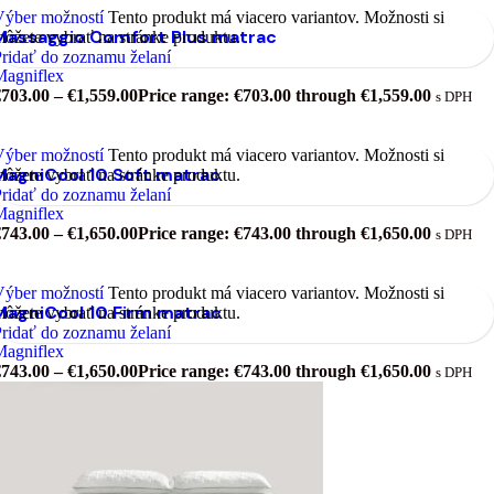
Výber možností
Tento produkt má viacero variantov. Možnosti si
Massaggio Comfort Plus matrac
ôžete vybrať na stránke produktu.
ridať do zoznamu želaní
Magniflex
€
703.00
–
€
1,559.00
Price range: €703.00 through €1,559.00
s DPH
Výber možností
Tento produkt má viacero variantov. Možnosti si
MagniCool 10 Soft matrac
ôžete vybrať na stránke produktu.
ridať do zoznamu želaní
Magniflex
€
743.00
–
€
1,650.00
Price range: €743.00 through €1,650.00
s DPH
Výber možností
Tento produkt má viacero variantov. Možnosti si
MagniCool 10 Firm matrac
ôžete vybrať na stránke produktu.
ridať do zoznamu želaní
Magniflex
€
743.00
–
€
1,650.00
Price range: €743.00 through €1,650.00
s DPH