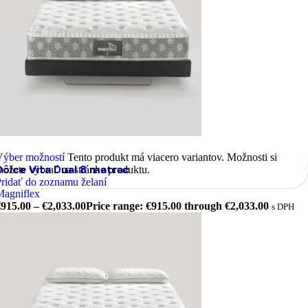
Výber možností
Tento produkt má viacero variantov. Možnosti si
Dolce Vita Dual 8 matrac
ôžete vybrať na stránke produktu.
ridať do zoznamu želaní
Magniflex
€
915.00
–
€
2,033.00
Price range: €915.00 through €2,033.00
s DPH