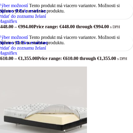
Výber možností
Tento produkt má viacero variantov. Možnosti si
Riposo 9 Evo matrac
ôžete vybrať na stránke produktu.
ridať do zoznamu želaní
Magniflex
€
448.00
–
€
994.00
Price range: €448.00 through €994.00
s DPH
Výber možností
Tento produkt má viacero variantov. Možnosti si
Riposo 12 Evo matrac
ôžete vybrať na stránke produktu.
ridať do zoznamu želaní
Magniflex
€
610.00
–
€
1,355.00
Price range: €610.00 through €1,355.00
s DPH