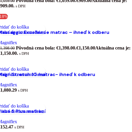
Pôvodná cena bola: €1,059.00.
€
909.00
Aktuálna cena je:
1,059.00
909.00.
s DPH
-18%
ridať do košíka
Massaggio Excellence matrac – ihneď k odberu
ridať do zoznamu želaní
Magniflex
Pôvodná cena bola: €1,398.00.
€
1,150.00
Aktuálna cena je:
1,398.00
1,150.00.
s DPH
ridať do košíka
MagniStretch 10 matrac- ihneď k odberu
ridať do zoznamu želaní
Magniflex
€
1,080.29
s DPH
ridať do košíka
Fiaba 5 Plus matrac
ridať do zoznamu želaní
Magniflex
€
152.47
s DPH