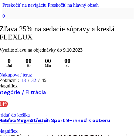
Preskočiť na navigáciu
Preskočiť na hlavný obsah
0
Zľava 25% na sedacie súpravy a kreslá
FLEXLUX
Využite zľavu na objednávky do
9.10.2023
0
00
00
00
Dni
Hr
Min
Sc
Nakupovať teraz
Zobraziť
18
32
45
Magniflex
tegórie / Filtrácia
-14%
ridať do košíka
Matrac MagniStretch Sport 9- ihneď k odberu
ridať do zoznamu želaní
Magniflex