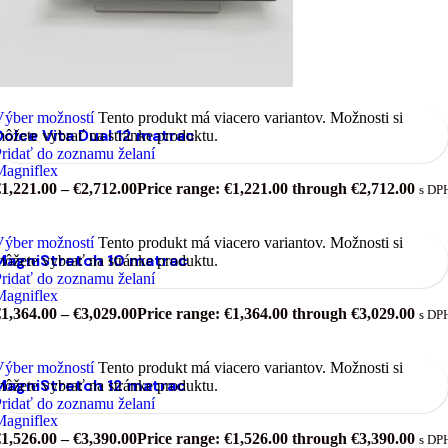
Výber možností
Tento produkt má viacero variantov. Možnosti si
Dolce Vita Dual 12 matrac
ôžete vybrať na stránke produktu.
ridať do zoznamu želaní
Magniflex
€
1,221.00
–
€
2,712.00
Price range: €1,221.00 through €2,712.00
s DP
Výber možností
Tento produkt má viacero variantov. Možnosti si
MagniStretch 10 matrac
ôžete vybrať na stránke produktu.
ridať do zoznamu želaní
Magniflex
€
1,364.00
–
€
3,029.00
Price range: €1,364.00 through €3,029.00
s DP
Výber možností
Tento produkt má viacero variantov. Možnosti si
MagniStretch 12 matrac
ôžete vybrať na stránke produktu.
ridať do zoznamu želaní
Magniflex
€
1,526.00
–
€
3,390.00
Price range: €1,526.00 through €3,390.00
s DP