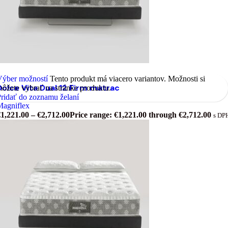
Výber možností
Tento produkt má viacero variantov. Možnosti si
Dolce Vita Dual 12 Firm matrac
ôžete vybrať na stránke produktu.
ridať do zoznamu želaní
Magniflex
€
1,221.00
–
€
2,712.00
Price range: €1,221.00 through €2,712.00
s DP