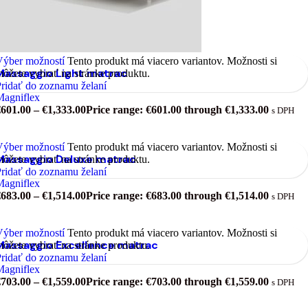
Výber možností
Tento produkt má viacero variantov. Možnosti si
Massaggio Light matrac
ôžete vybrať na stránke produktu.
ridať do zoznamu želaní
Magniflex
€
601.00
–
€
1,333.00
Price range: €601.00 through €1,333.00
s DPH
Výber možností
Tento produkt má viacero variantov. Možnosti si
Massaggio Deluxe matrac
ôžete vybrať na stránke produktu.
ridať do zoznamu želaní
Magniflex
€
683.00
–
€
1,514.00
Price range: €683.00 through €1,514.00
s DPH
Výber možností
Tento produkt má viacero variantov. Možnosti si
Massaggio Excellence matrac
ôžete vybrať na stránke produktu.
ridať do zoznamu želaní
Magniflex
€
703.00
–
€
1,559.00
Price range: €703.00 through €1,559.00
s DPH