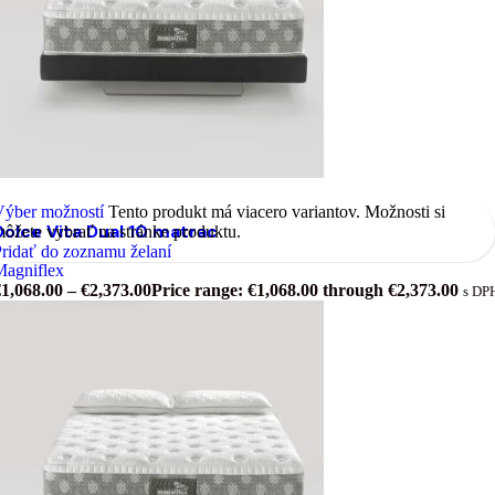
Výber možností
Tento produkt má viacero variantov. Možnosti si
Dolce Vita Dual 10 matrac
ôžete vybrať na stránke produktu.
ridať do zoznamu želaní
Magniflex
€
1,068.00
–
€
2,373.00
Price range: €1,068.00 through €2,373.00
s DP