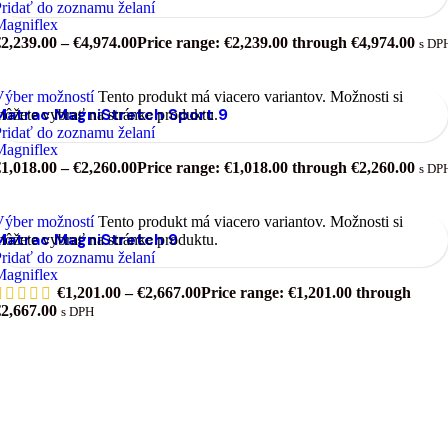
ridať do zoznamu želaní
Magniflex
€
2,239.00
–
€
4,974.00
Price range: €2,239.00 through €4,974.00
s DP
Výber možností
Tento produkt má viacero variantov. Možnosti si
Matrac MagniStretch Sport 9
ôžete vybrať na stránke produktu.
ridať do zoznamu želaní
Magniflex
€
1,018.00
–
€
2,260.00
Price range: €1,018.00 through €2,260.00
s DP
Výber možností
Tento produkt má viacero variantov. Možnosti si
Matrac MagniStretch 9
ôžete vybrať na stránke produktu.
ridať do zoznamu želaní
Magniflex
€
1,201.00
–
€
2,667.00
Price range: €1,201.00 through
€2,667.00
s DPH
Prihláste sa na odber a získajte
prehľad o zľavách.
Emailová adresa: