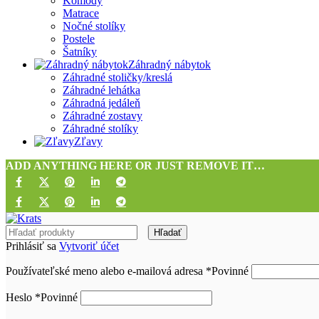
Komody
Matrace
Nočné stolíky
Postele
Šatníky
Záhradný nábytok
Záhradné stoličky/kreslá
Záhradné lehátka
Záhradná jedáleň
Záhradné zostavy
Záhradné stolíky
Zľavy
ADD ANYTHING HERE OR JUST REMOVE IT…
Hľadať
Prihlásiť sa
Vytvoriť účet
Používateľské meno alebo e-mailová adresa
*
Povinné
Heslo
*
Povinné