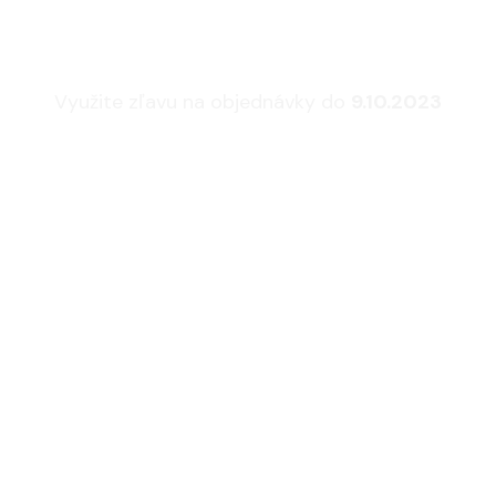
sedacie súpravy a 
Využite zľavu na objednávky do
9.10.2023