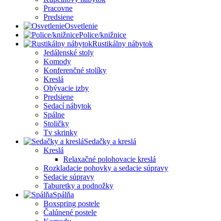
Pracovne
Predsiene
Osvetlenie
Police/knižnice
Rustikálny nábytok
Jedálenské stoly
Komody
Konferenčné stolíky
Kreslá
Obývacie izby
Predsiene
Sedací nábytok
Spálne
Stoličky
Tv skrinky
Sedačky a kreslá
Kreslá
Relaxačné polohovacie kreslá
Rozkladacie pohovky a sedacie súpravy
Sedacie súpravy
Taburetky a podnožky
Spálňa
Boxspring postele
Čalúnené postele