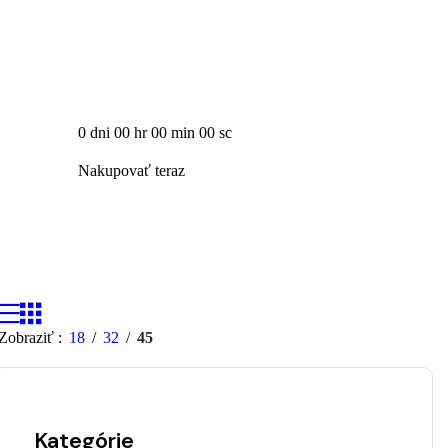
Zľava 25% na 
0
dni
00
hr
00
min
00
sc
Nakupovať teraz
Zobraziť
18
32
45
Kategórie