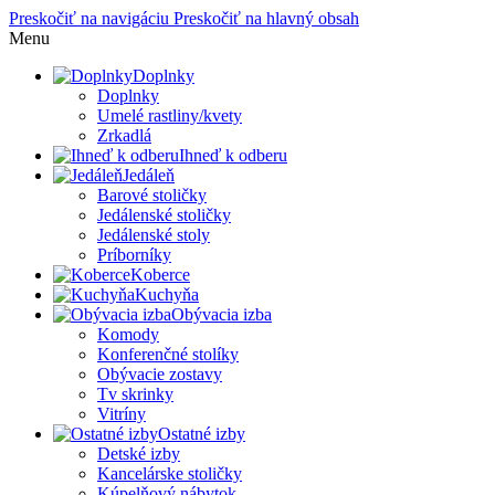
Preskočiť na navigáciu
Preskočiť na hlavný obsah
Menu
Doplnky
Doplnky
Umelé rastliny/kvety
Zrkadlá
Ihneď k odberu
Jedáleň
Barové stoličky
Jedálenské stoličky
Jedálenské stoly
Príborníky
Koberce
Kuchyňa
Obývacia izba
Komody
Konferenčné stolíky
Obývacie zostavy
Tv skrinky
Vitríny
Ostatné izby
Detské izby
Kancelárske stoličky
Kúpelňový nábytok