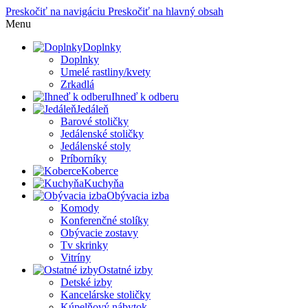
Preskočiť na navigáciu
Preskočiť na hlavný obsah
Menu
Doplnky
Doplnky
Umelé rastliny/kvety
Zrkadlá
Ihneď k odberu
Jedáleň
Barové stoličky
Jedálenské stoličky
Jedálenské stoly
Príborníky
Koberce
Kuchyňa
Obývacia izba
Komody
Konferenčné stolíky
Obývacie zostavy
Tv skrinky
Vitríny
Ostatné izby
Detské izby
Kancelárske stoličky
Kúpelňový nábytok