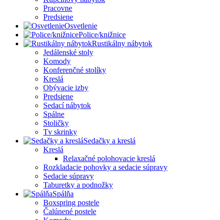
Pracovne
Predsiene
Osvetlenie
Police/knižnice
Rustikálny nábytok
Jedálenské stoly
Komody
Konferenčné stolíky
Kreslá
Obývacie izby
Predsiene
Sedací nábytok
Spálne
Stoličky
Tv skrinky
Sedačky a kreslá
Kreslá
Relaxačné polohovacie kreslá
Rozkladacie pohovky a sedacie súpravy
Sedacie súpravy
Taburetky a podnožky
Spálňa
Boxspring postele
Čalúnené postele