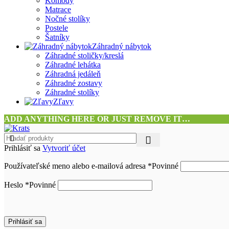
Komody
Matrace
Nočné stolíky
Postele
Šatníky
Záhradný nábytok
Záhradné stoličky/kreslá
Záhradné lehátka
Záhradná jedáleň
Záhradné zostavy
Záhradné stolíky
Zľavy
ADD ANYTHING HERE OR JUST REMOVE IT…
Prihlásiť sa
Vytvoriť účet
Používateľské meno alebo e-mailová adresa
*
Povinné
Heslo
*
Povinné
Prihlásiť sa