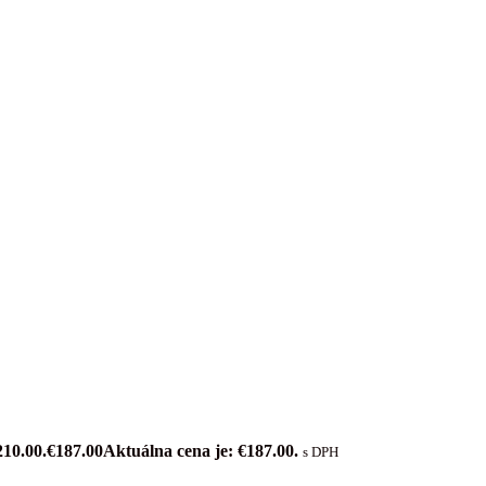
210.00.
€
187.00
Aktuálna cena je: €187.00.
s DPH