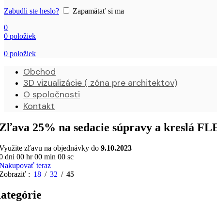
Zabudli ste heslo?
Zapamätať si ma
0
0
položiek
0
položiek
Obchod
3D vizualizácie ( zóna pre architektov)
O spoločnosti
Kontakt
Zľava 25% na sedacie súpravy a kreslá 
Využite zľavu na objednávky do
9.10.2023
0
dni
00
hr
00
min
00
sc
Nakupovať teraz
Zobraziť
18
32
45
ategórie