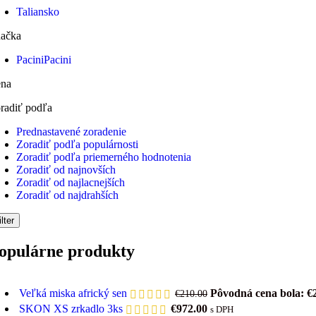
Taliansko
ačka
Pacini
Pacini
na
radiť podľa
Prednastavené zoradenie
Zoradiť podľa populárnosti
Zoradiť podľa priemerného hodnotenia
Zoradiť od najnovších
Zoradiť od najlacnejších
Zoradiť od najdrahších
ilter
opulárne produkty
Veľká miska africký sen
Pôvodná cena bola: €
€
210.00
SKON XS zrkadlo 3ks
€
972.00
s DPH