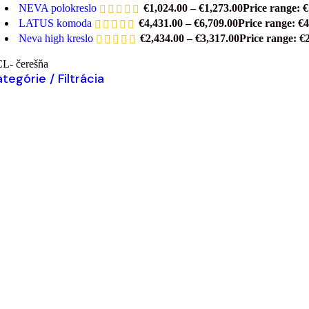
NEVA polokreslo
€
1,024.00
–
€
1,273.00
Price range: 
LATUS komoda
€
4,431.00
–
€
6,709.00
Price range: €
Neva high kreslo
€
2,434.00
–
€
3,317.00
Price range: €
L- čerešňa
tegórie / Filtrácia
Výber možností
Tento produkt má viacero variantov. Možnosti si môžet
ridať do zoznamu želaní
KALI vešiak
acini
€
1,606.00
s DPH
Výber možností
Tento produkt má viacero variantov. Možnosti si môžet
ridať do zoznamu želaní
ATHOS písací stôl
acini
€
3,494.00
s DPH