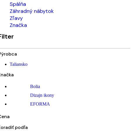
Spálňa
Záhradný nábytok
Zľavy
Značka
Filter
Výrobca
Taliansko
Značka
Bolia
Dizajn ikony
EFORMA
Cena
Zoradiť podľa