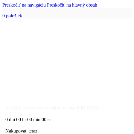
Preskočiť na navigáciu
Preskočiť na hlavný obsah
0
položiek
Zľava 25% na sedacie
súpravy a kreslá
FLEXLUX
Využite zľavu na objednávky do
9.10.2023
0
dni
00
hr
00
min
00
sc
Nakupovať teraz