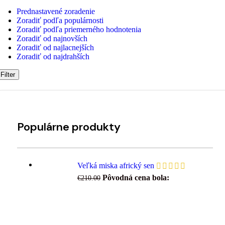
Prednastavené zoradenie
Zoradiť podľa populárnosti
Zoradiť podľa priemerného hodnotenia
Zoradiť od najnovších
Zoradiť od najlacnejších
Zoradiť od najdrahších
Filter
Populárne produkty
Veľká miska africký sen
Pôvodná cena bola:
€
210.00
€210.00.
€
187.00
Aktuálna cena je:
€187.00.
s DPH
SKON XS zrkadlo 3ks