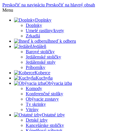
Preskočiť na navigáciu
Preskočiť na hlavný obsah
Menu
Doplnky
Doplnky
Umelé rastliny/kvety
Zrkadlá
Ihneď k odberu
Jedáleň
Barové stoličky
Jedálenské stoličky
Jedálenské stoly
Príborníky
Koberce
Kuchyňa
Obývacia izba
Komody
Konferenčné stolíky
Obývacie zostavy
Tv skrinky
Vitríny
Ostatné izby
Detské izby
Kancelárske stoličky
Kúpelňový nábytok