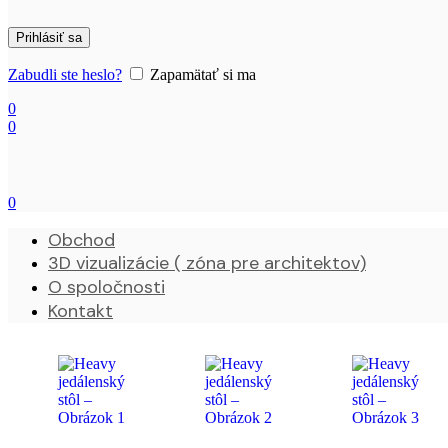
Prihlásiť sa
Zabudli ste heslo?
Zapamätať si ma
0
0
0
Obchod
3D vizualizácie ( zóna pre architektov)
O spoločnosti
Kontakt