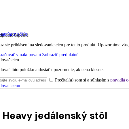
knutím zväčšíte
dplatné úspešné
az ste prihlásení na sledovanie cien pre tento produkt. Upozorníme vás,
račovať v nakupovaní
Zobraziť predplatné
dovač cien
dovať túto položku a dostať upozornenie, ak cena klesne.
Prečítal(a) som si a súhlasím s
pravidlá 
dovať cenu
Heavy jedálenský stôl