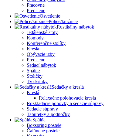
Pracovne
Predsiene
Osvetlenie
Police/knižnice
Rustikálny nábytok
Jedálenské stoly
Komody
Konferenčné stolíky
Kreslá
Obývacie izby
Predsiene
Sedací nábytok
Spálne
Stoličky
Tv skrinky
Sedačky a kreslá
Kreslá
Relaxačné polohovacie kreslá
Rozkladacie pohovky a sedacie súpravy
Sedacie súpravy
Taburetky a podnožky
Spálňa
Boxspring postele
Čalúnené postele