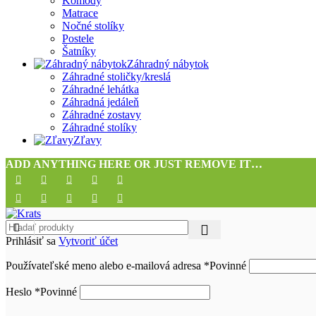
Komody
Matrace
Nočné stolíky
Postele
Šatníky
Záhradný nábytok
Záhradné stoličky/kreslá
Záhradné lehátka
Záhradná jedáleň
Záhradné zostavy
Záhradné stolíky
Zľavy
ADD ANYTHING HERE OR JUST REMOVE IT…
Prihlásiť sa
Vytvoriť účet
Používateľské meno alebo e-mailová adresa
*
Povinné
Heslo
*
Povinné