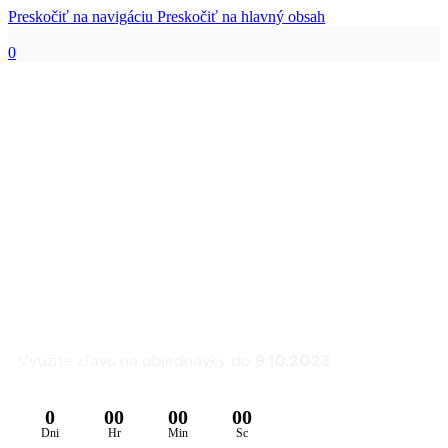
Preskočiť na navigáciu
Preskočiť na hlavný obsah
0
Zľava 25% na sedacie
súpravy a kreslá
FLEXLUX
Využite zľavu na objednávky do
9.10.2023
0
00
00
00
Dni
Hr
Min
Sc