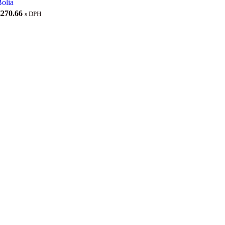
olia
€
270.66
s DPH