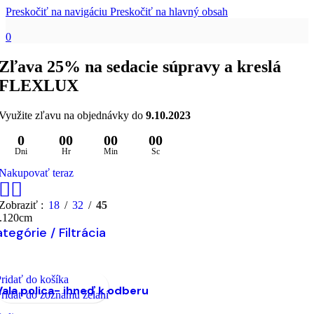
Preskočiť na navigáciu
Preskočiť na hlavný obsah
0
Zľava 25% na sedacie súpravy a kreslá
FLEXLUX
Využite zľavu na objednávky do
9.10.2023
0
00
00
00
Dni
Hr
Min
Sc
Nakupovať teraz
Zobraziť
18
32
45
š.120cm
tegórie / Filtrácia
ridať do košíka
Vala polica- ihneď k odberu
ridať do zoznamu želaní