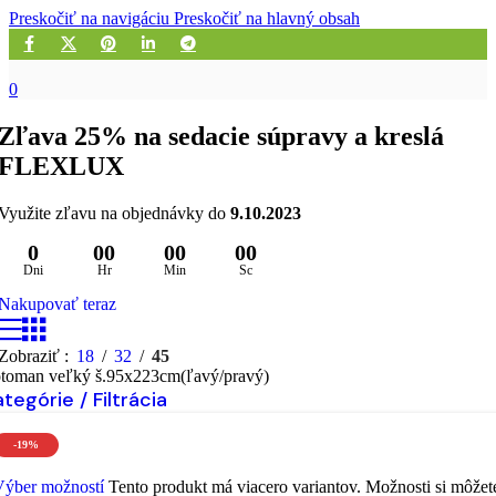
Preskočiť na navigáciu
Preskočiť na hlavný obsah
0
Zľava 25% na sedacie súpravy a kreslá
FLEXLUX
Využite zľavu na objednávky do
9.10.2023
0
00
00
00
Dni
Hr
Min
Sc
Nakupovať teraz
Zobraziť
18
32
45
otoman veľký š.95x223cm(ľavý/pravý)
tegórie / Filtrácia
-19%
Výber možností
Tento produkt má viacero variantov. Možnosti si môžet