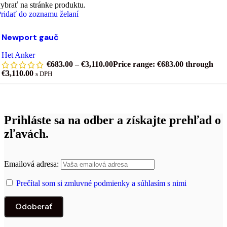
ybrať na stránke produktu.
ridať do zoznamu želaní
Newport gauč
Het Anker
€
683.00
–
€
3,110.00
Price range: €683.00 through
€3,110.00
s DPH
Prihláste sa na odber a získajte prehľad o
zľavách.
Emailová adresa:
Prečítal som si zmluvné podmienky a súhlasím s nimi