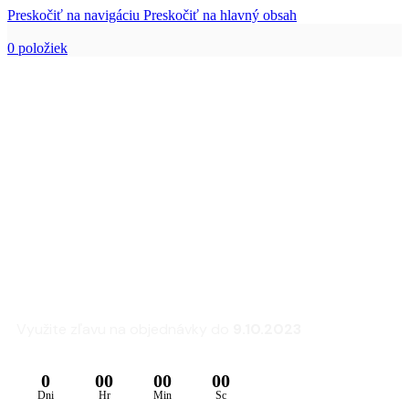
Preskočiť na navigáciu
Preskočiť na hlavný obsah
0
položiek
Zľava 25% na sedacie
súpravy a kreslá
FLEXLUX
Využite zľavu na objednávky do
9.10.2023
0
00
00
00
Dni
Hr
Min
Sc