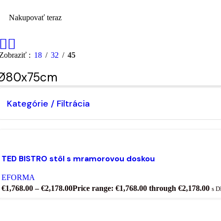
Nakupovať teraz
Zobraziť
18
32
45
Ø80x75cm
Kategórie / Filtrácia
Výber možností
Tento produkt má viacero variantov. Možnosti si môžet
a stránke produktu.
TED BISTRO stôl s mramorovou doskou
ridať do zoznamu želaní
EFORMA
€
1,768.00
–
€
2,178.00
Price range: €1,768.00 through €2,178.00
s 
Výber možností
Tento produkt má viacero variantov. Možnosti si môžet