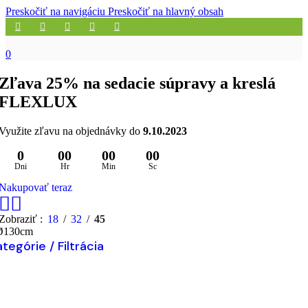
Preskočiť na navigáciu
Preskočiť na hlavný obsah
0
Zľava 25% na sedacie súpravy a kreslá
FLEXLUX
Využite zľavu na objednávky do
9.10.2023
0
00
00
00
Dni
Hr
Min
Sc
Nakupovať teraz
Zobraziť
18
32
45
Ø130cm
tegórie / Filtrácia