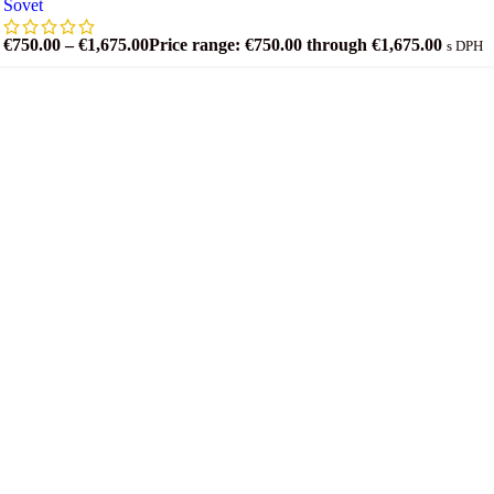
Sovet
€
750.00
–
€
1,675.00
Price range: €750.00 through €1,675.00
s DPH