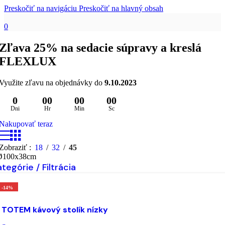
Preskočiť na navigáciu
Preskočiť na hlavný obsah
0
Zľava 25% na sedacie súpravy a kreslá
FLEXLUX
Využite zľavu na objednávky do
9.10.2023
0
00
00
00
Dni
Hr
Min
Sc
Nakupovať teraz
Zobraziť
18
32
45
Ø100x38cm
tegórie / Filtrácia
-14%
Výber možností
Tento produkt má viacero variantov. Možnosti si môžet
ybrať na stránke produktu.
TOTEM kávový stolík nízky
ridať do zoznamu želaní