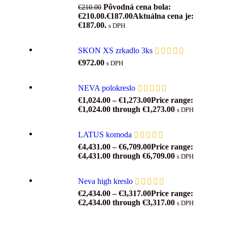
Pôvodná cena bola:
€
210.00
€210.00.
€
187.00
Aktuálna cena je:
€187.00.
s DPH
SKON XS zrkadlo 3ks
€
972.00
s DPH
NEVA polokreslo
€
1,024.00
–
€
1,273.00
Price range:
€1,024.00 through €1,273.00
s DPH
LATUS komoda
€
4,431.00
–
€
6,709.00
Price range:
€4,431.00 through €6,709.00
s DPH
Neva high kreslo
€
2,434.00
–
€
3,317.00
Price range:
€2,434.00 through €3,317.00
s DPH