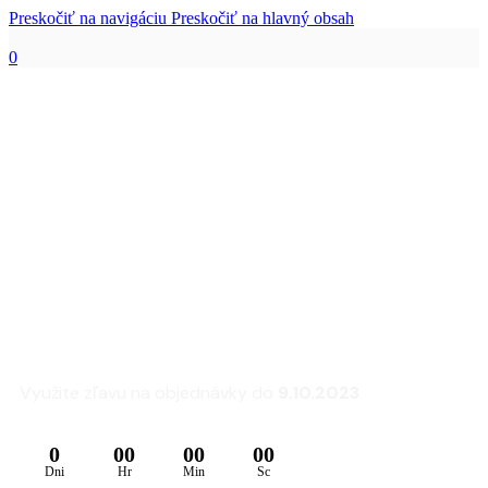
Preskočiť na navigáciu
Preskočiť na hlavný obsah
0
Zľava 25% na sedacie
súpravy a kreslá
FLEXLUX
Využite zľavu na objednávky do
9.10.2023
0
00
00
00
Dni
Hr
Min
Sc