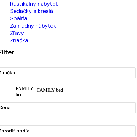
Rustikálny nábytok
Sedačky a kreslá
Spálňa
Záhradný nábytok
Zľavy
Značka
Filter
Značka
FAMILY
FAMILY bed
bed
Cena
Zoradiť podľa