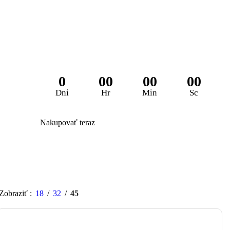
Zľava 25% na 
0
00
00
00
Dni
Hr
Min
Sc
Nakupovať teraz
Zobraziť
18
32
45