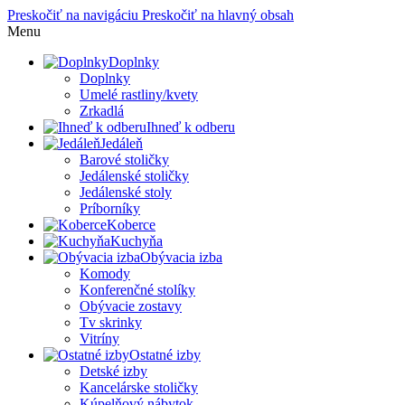
Preskočiť na navigáciu
Preskočiť na hlavný obsah
Menu
Doplnky
Doplnky
Umelé rastliny/kvety
Zrkadlá
Ihneď k odberu
Jedáleň
Barové stoličky
Jedálenské stoličky
Jedálenské stoly
Príborníky
Koberce
Kuchyňa
Obývacia izba
Komody
Konferenčné stolíky
Obývacie zostavy
Tv skrinky
Vitríny
Ostatné izby
Detské izby
Kancelárske stoličky
Kúpelňový nábytok