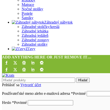
Komody
Matrace
Nočné stolíky
Postele
Šatníky
Záhradný nábytok
Záhradné stoličky/kreslá
Záhradné lehátka
Záhradná jedáleň
Záhradné zostavy
Záhradné stolíky
Zľavy
ADD ANYTHING HERE OR JUST REMOVE IT…
Hľadať
Prihlásiť sa
Vytvoriť účet
Používateľské meno alebo e-mailová adresa
*
Povinné
Heslo
*
Povinné