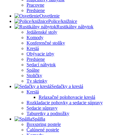
Pracovne
Predsiene
Osvetlenie
Police/knižnice
Rustikálny nábytok
Jedálenské stoly
Komody
Konferenčné stolíky
Kreslá
Obývacie izby
Predsiene
Sedací nábytok
Spálne
Stoličky
Tv skrinky
Sedačky a kreslá
Kreslá
Relaxačné polohovacie kreslá
Rozkladacie pohovky a sedacie súpravy
Sedacie súpravy
Taburetky a podnožky
Spálňa
Boxspring postele
Čalúnené postele