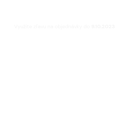
sedacie súpravy a 
Využite zľavu na objednávky do
9.10.2023