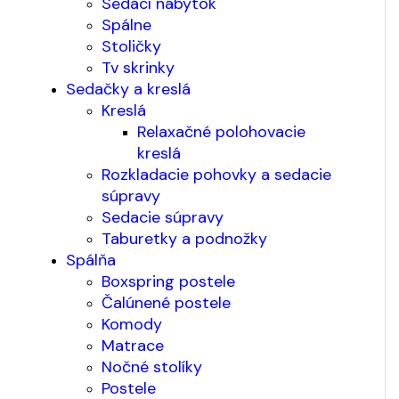
Sedací nábytok
Spálne
Stoličky
Tv skrinky
Sedačky a kreslá
Kreslá
Relaxačné polohovacie
kreslá
Rozkladacie pohovky a sedacie
súpravy
Sedacie súpravy
Taburetky a podnožky
Spálňa
Boxspring postele
Čalúnené postele
Komody
Matrace
Nočné stolíky
Postele