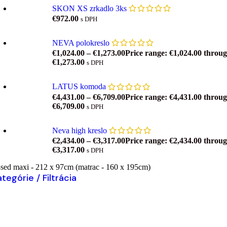
SKON XS zrkadlo 3ks
€
972.00
s DPH
NEVA polokreslo
€
1,024.00
–
€
1,273.00
Price range: €1,024.00 throu
€1,273.00
s DPH
LATUS komoda
€
4,431.00
–
€
6,709.00
Price range: €4,431.00 throu
€6,709.00
s DPH
Neva high kreslo
€
2,434.00
–
€
3,317.00
Price range: €2,434.00 throu
€3,317.00
s DPH
sed maxi - 212 x 97cm (matrac - 160 x 195cm)
tegórie / Filtrácia
Výber možností
Tento produkt má viacero variantov. Možnosti si môžet
ybrať na stránke produktu.
ridať do zoznamu želaní