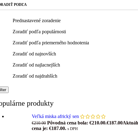
ORADIŤ PODĽA
Prednastavené zoradenie
Zoradiť podľa populárnosti
Zoradiť podľa priemerného hodnotenia
Zoradiť od najnovších
Zoradiť od najlacnejších
Zoradiť od najdrahších
ilter
opulárne produkty
Veľká miska africký sen
Pôvodná cena bola: €210.00.
€
187.00
Aktuál
€
210.00
cena je: €187.00.
s DPH