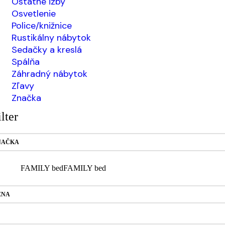
Ostatné izby
Osvetlenie
Police/knižnice
Rustikálny nábytok
Sedačky a kreslá
Spálňa
Záhradný nábytok
Zľavy
Značka
ilter
NAČKA
FAMILY bed
FAMILY bed
ENA