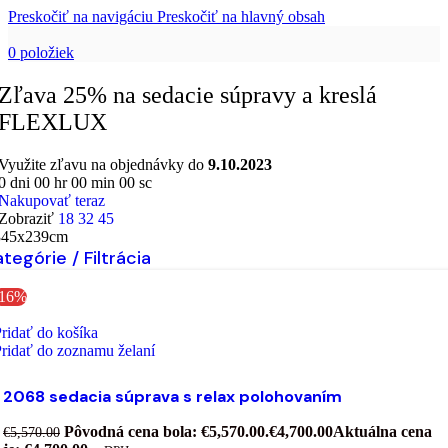
Preskočiť na navigáciu
Preskočiť na hlavný obsah
0
položiek
Zľava 25% na sedacie súpravy a kreslá
FLEXLUX
Využite zľavu na objednávky do
9.10.2023
0
dni
00
hr
00
min
00
sc
Nakupovať teraz
Zobraziť
18
32
45
345x239cm
tegórie / Filtrácia
-16%
ridať do košíka
ridať do zoznamu želaní
2068 sedacia súprava s relax polohovaním
Pôvodná cena bola: €5,570.00.
€
4,700.00
Aktuálna cena
€
5,570.00