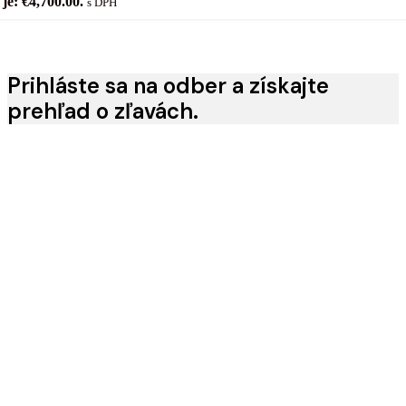
je: €4,700.00.
s DPH
Prihláste sa na odber a získajte
prehľad o zľavách.