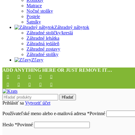
Komody
Matrace
Nočné stolíky
Postele
Šatníky
Záhradný nábytok
Záhradné stoličky/kreslá
Záhradné lehátka
Záhradná jedáleň
Záhradné zostavy
Záhradné stolíky
Zľavy
ADD ANYTHING HERE OR JUST REMOVE IT…
Hľadať
Prihlásiť sa
Vytvoriť účet
Používateľské meno alebo e-mailová adresa
*
Povinné
Heslo
*
Povinné