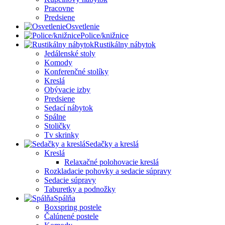
Pracovne
Predsiene
Osvetlenie
Police/knižnice
Rustikálny nábytok
Jedálenské stoly
Komody
Konferenčné stolíky
Kreslá
Obývacie izby
Predsiene
Sedací nábytok
Spálne
Stoličky
Tv skrinky
Sedačky a kreslá
Kreslá
Relaxačné polohovacie kreslá
Rozkladacie pohovky a sedacie súpravy
Sedacie súpravy
Taburetky a podnožky
Spálňa
Boxspring postele
Čalúnené postele