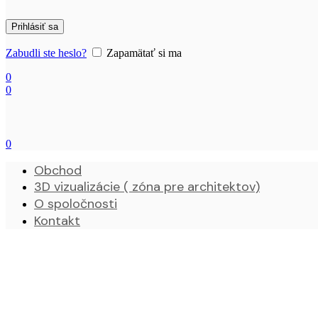
Prihlásiť sa
Zabudli ste heslo?
Zapamätať si ma
0
0
0
Obchod
3D vizualizácie ( zóna pre architektov)
O spoločnosti
Kontakt