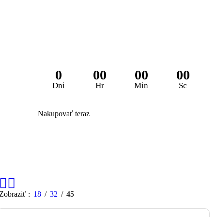
Zľava 25% na 
0
00
00
00
Dni
Hr
Min
Sc
Nakupovať teraz
Zobraziť
18
32
45