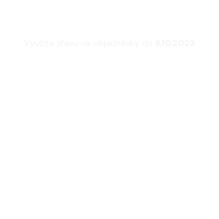
sedacie súpravy a 
Využite zľavu na objednávky do
9.10.2023