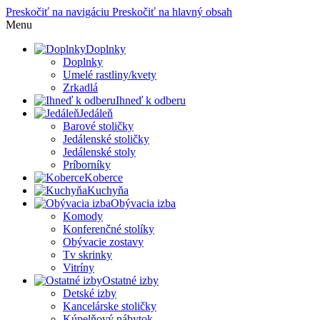
Preskočiť na navigáciu
Preskočiť na hlavný obsah
Menu
Doplnky
Doplnky
Umelé rastliny/kvety
Zrkadlá
Ihneď k odberu
Jedáleň
Barové stoličky
Jedálenské stoličky
Jedálenské stoly
Príborníky
Koberce
Kuchyňa
Obývacia izba
Komody
Konferenčné stolíky
Obývacie zostavy
Tv skrinky
Vitríny
Ostatné izby
Detské izby
Kancelárske stoličky
Kúpelňový nábytok