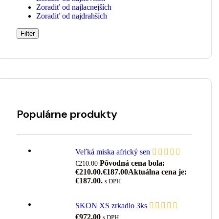
Zoradiť od najlacnejších
Zoradiť od najdrahších
Filter
Populárne produkty
Veľká miska africký sen
Pôvodná cena bola:
€
210.00
€210.00.
€
187.00
Aktuálna cena je:
€187.00.
s DPH
SKON XS zrkadlo 3ks
€
972.00
s DPH