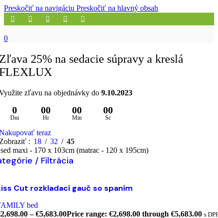
Preskočiť na navigáciu
Preskočiť na hlavný obsah
0
Zľava 25% na sedacie súpravy a kreslá
FLEXLUX
Využite zľavu na objednávky do
9.10.2023
0
00
00
00
Dni
Hr
Min
Sc
Nakupovať teraz
Zobraziť
18
32
45
sed maxi - 170 x 103cm (matrac - 120 x 195cm)
tegórie / Filtrácia
Výber možností
Tento produkt má viacero variantov. Možnosti si môžet
Liss Cut rozkladací gauč so spaním
ybrať na stránke produktu.
ridať do zoznamu želaní
FAMILY bed
€
2,698.00
–
€
5,683.00
Price range: €2,698.00 through €5,683.00
s DP