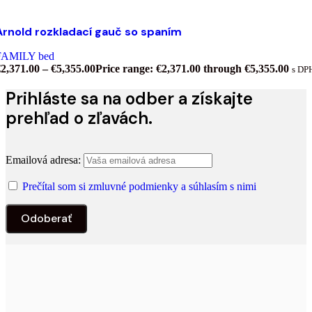
Výber možností
Tento produkt má viacero variantov. Možnosti si môžet
Arnold rozkladací gauč so spaním
ybrať na stránke produktu.
ridať do zoznamu želaní
FAMILY bed
€
2,371.00
–
€
5,355.00
Price range: €2,371.00 through €5,355.00
s DP
Prihláste sa na odber a získajte
prehľad o zľavách.
Emailová adresa:
Prečítal som si zmluvné podmienky a súhlasím s nimi