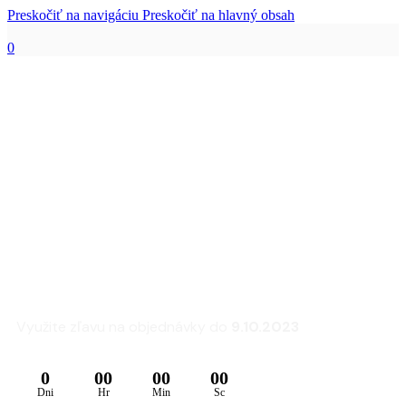
Preskočiť na navigáciu
Preskočiť na hlavný obsah
0
Zľava 25% na sedacie
súpravy a kreslá
FLEXLUX
Využite zľavu na objednávky do
9.10.2023
0
00
00
00
Dni
Hr
Min
Sc