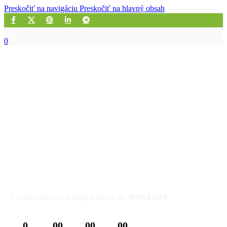
Preskočiť na navigáciu
Preskočiť na hlavný obsah
0
Zľava 25% na sedacie
súpravy a kreslá
FLEXLUX
Využite zľavu na objednávky do
9.10.2023
0
00
00
00