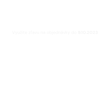
sedacie súpravy a 
Využite zľavu na objednávky do
9.10.2023