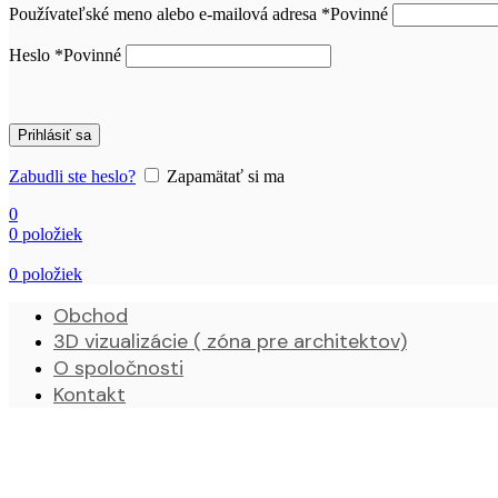
Používateľské meno alebo e-mailová adresa
*
Povinné
Heslo
*
Povinné
Prihlásiť sa
Zabudli ste heslo?
Zapamätať si ma
0
0
položiek
0
položiek
Obchod
3D vizualizácie ( zóna pre architektov)
O spoločnosti
Kontakt