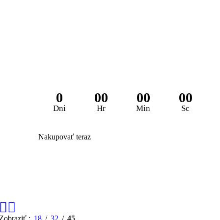
Zľava 25% na 
0
00
00
00
Dni
Hr
Min
Sc
Nakupovať teraz
Zobraziť
18
32
45