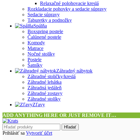
Relaxačné polohovacie kreslá
Rozkladacie pohovky a sedacie súpravy
Sedacie súpravy
Taburetky a podnožky
Spálňa
Boxspring postele
Čalúnené postele
Komody
Matrace
Nočné stolíky
Postele
Šatníky
Záhradný nábytok
Záhradné stoličky/kreslá
Záhradné lehátka
Záhradná jedáleň
Záhradné zostavy
Záhradné stolíky
Zľavy
ADD ANYTHING HERE OR JUST REMOVE IT…
Hľadať
Prihlásiť sa
Vytvoriť účet