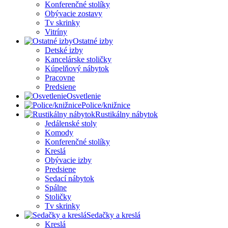
Konferenčné stolíky
Obývacie zostavy
Tv skrinky
Vitríny
Ostatné izby
Detské izby
Kancelárske stoličky
Kúpelňový nábytok
Pracovne
Predsiene
Osvetlenie
Police/knižnice
Rustikálny nábytok
Jedálenské stoly
Komody
Konferenčné stolíky
Kreslá
Obývacie izby
Predsiene
Sedací nábytok
Spálne
Stoličky
Tv skrinky
Sedačky a kreslá
Kreslá