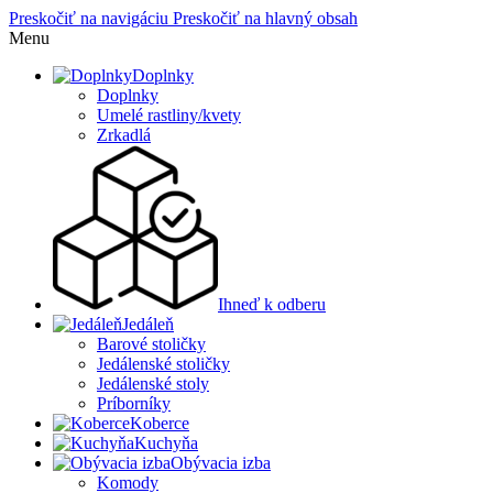
Preskočiť na navigáciu
Preskočiť na hlavný obsah
Menu
Doplnky
Doplnky
Umelé rastliny/kvety
Zrkadlá
Ihneď k odberu
Jedáleň
Barové stoličky
Jedálenské stoličky
Jedálenské stoly
Príborníky
Koberce
Kuchyňa
Obývacia izba
Komody