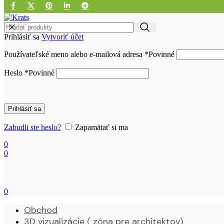
Prihlásiť sa
Vytvoriť účet
Používateľské meno alebo e-mailová adresa
*
Povinné
Heslo
*
Povinné
Prihlásiť sa
Zabudli ste heslo?
Zapamätať si ma
0
0
0
Obchod
3D vizualizácie ( zóna pre architektov)