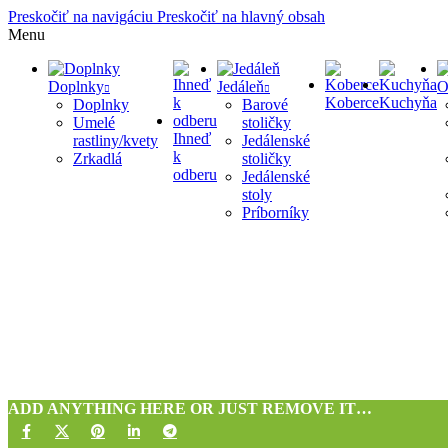
Preskočiť na navigáciu
Preskočiť na hlavný obsah
Menu
Doplnky
Jedáleň
O
Koberce
Kuchyňa
Doplnky
Barové
Umelé
stoličky
Ihneď
rastliny/kvety
Jedálenské
k
Zrkadlá
stoličky
odberu
Jedálenské
stoly
Príborníky
ADD ANYTHING HERE OR JUST REMOVE IT…