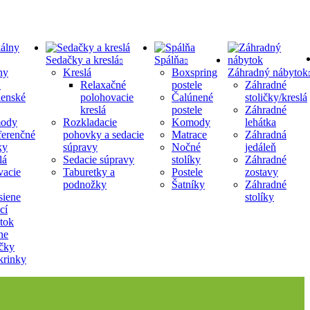
Sedačky a kreslá
Spálňa
ny
Kreslá
Boxspring
Záhradný nábytok
Relaxačné
postele
Záhradné
lenské
polohovacie
Čalúnené
stoličky/kreslá
kreslá
postele
Záhradné
ody
Rozkladacie
Komody
lehátka
erenčné
pohovky a sedacie
Matrace
Záhradná
ky
súpravy
Nočné
jedáleň
lá
Sedacie súpravy
stolíky
Záhradné
acie
Taburetky a
Postele
zostavy
podnožky
Šatníky
Záhradné
siene
stolíky
cí
tok
ne
ičky
krinky