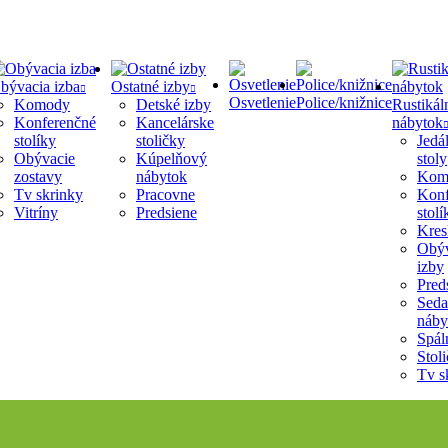
bývacia izba
Ostatné izby
Osvetlenie
Police/knižnice
Komody
Detské izby
Rustikál
Konferenčné
Kancelárske
nábytok
stolíky
stoličky
Jedá
Obývacie
Kúpelňový
stoly
zostavy
nábytok
Kom
Tv skrinky
Pracovne
Konf
Vitríny
Predsiene
stolí
Kres
Obýv
izby
Pred
Seda
náby
Spál
Stol
Tv s