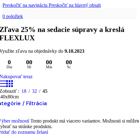
Preskočiť na navigáciu
Preskočiť na hlavný obsah
0
položiek
Zľava 25% na sedacie súpravy a kreslá
FLEXLUX
Využite zľavu na objednávky do
9.10.2023
0
00
00
00
Dni
Hr
Min
Sc
Nakupovať teraz
Zobraziť
18
32
45
140x80cm
tegórie / Filtrácia
Výber možností
Tento produkt má viacero variantov. Možnosti si môžet
ybrať na stránke produktu.
ridať do zoznamu želaní