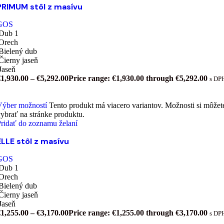
PRIMUM stôl z masívu
GOS
Dub 1
Orech
Bielený dub
Čierny jaseň
Jaseň
€
1,930.00
–
€
5,292.00
Price range: €1,930.00 through €5,292.00
s DP
Výber možností
Tento produkt má viacero variantov. Možnosti si môžet
ybrať na stránke produktu.
ridať do zoznamu želaní
ELLE stôl z masívu
GOS
Dub 1
Orech
Bielený dub
Čierny jaseň
Jaseň
€
1,255.00
–
€
3,170.00
Price range: €1,255.00 through €3,170.00
s DP