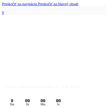
Preskočiť na navigáciu
Preskočiť na hlavný obsah
0
Zľava 25% na sedacie
súpravy a kreslá
FLEXLUX
Využite zľavu na objednávky do
9.10.2023
0
00
00
00
Dni
Hr
Min
Sc