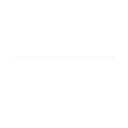
sedacie súpravy a 
Využite zľavu na objednávky do
9.10.2023