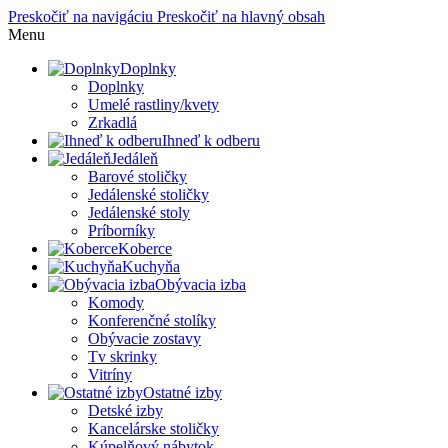
Preskočiť na navigáciu
Preskočiť na hlavný obsah
Menu
Doplnky
Doplnky
Umelé rastliny/kvety
Zrkadlá
Ihneď k odberu
Jedáleň
Barové stoličky
Jedálenské stoličky
Jedálenské stoly
Príborníky
Koberce
Kuchyňa
Obývacia izba
Komody
Konferenčné stolíky
Obývacie zostavy
Tv skrinky
Vitríny
Ostatné izby
Detské izby
Kancelárske stoličky
Kúpelňový nábytok