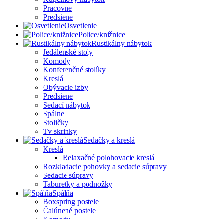
Pracovne
Predsiene
Osvetlenie
Police/knižnice
Rustikálny nábytok
Jedálenské stoly
Komody
Konferenčné stolíky
Kreslá
Obývacie izby
Predsiene
Sedací nábytok
Spálne
Stoličky
Tv skrinky
Sedačky a kreslá
Kreslá
Relaxačné polohovacie kreslá
Rozkladacie pohovky a sedacie súpravy
Sedacie súpravy
Taburetky a podnožky
Spálňa
Boxspring postele
Čalúnené postele