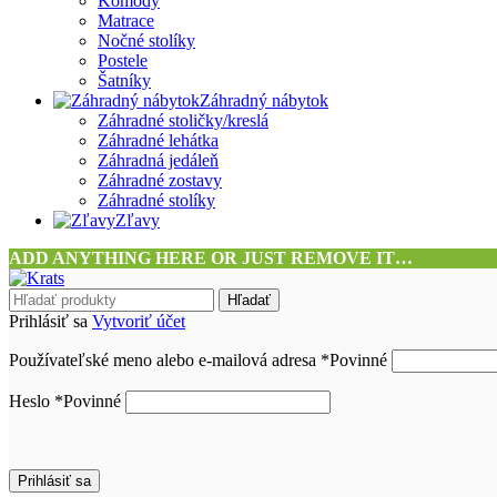
Komody
Matrace
Nočné stolíky
Postele
Šatníky
Záhradný nábytok
Záhradné stoličky/kreslá
Záhradné lehátka
Záhradná jedáleň
Záhradné zostavy
Záhradné stolíky
Zľavy
ADD ANYTHING HERE OR JUST REMOVE IT…
Hľadať
Prihlásiť sa
Vytvoriť účet
Používateľské meno alebo e-mailová adresa
*
Povinné
Heslo
*
Povinné
Prihlásiť sa