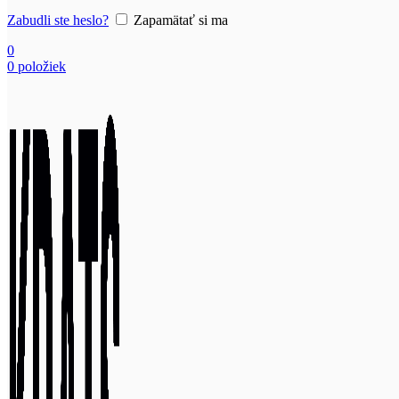
Zabudli ste heslo?
Zapamätať si ma
0
0
položiek