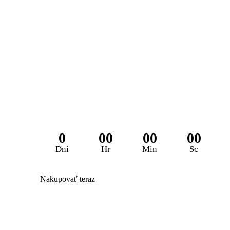
Zľava 25% na 
0
00
00
00
Dni
Hr
Min
Sc
Nakupovať teraz