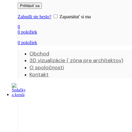
Prihlásiť sa
Zabudli ste heslo?
Zapamätať si ma
0
0
položiek
0
položiek
Obchod
3D vizualizácie ( zóna pre architektov)
O spoločnosti
Kontakt
Zľava 25