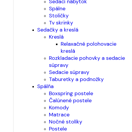
Sedací nábytok
Spálne
Stoličky
Tv skrinky
Sedačky a kreslá
Kreslá
Relaxačné polohovacie
kreslá
Rozkladacie pohovky a sedacie
súpravy
Sedacie súpravy
Taburetky a podnožky
Spálňa
Boxspring postele
Čalúnené postele
Komody
Matrace
Nočné stolíky
Postele