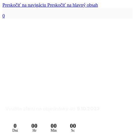
Preskočiť na navigáciu
Preskočiť na hlavný obsah
0
Zľava 25% na sedacie
súpravy a kreslá
FLEXLUX
Využite zľavu na objednávky do
9.10.2023
0
00
00
00
Dni
Hr
Min
Sc