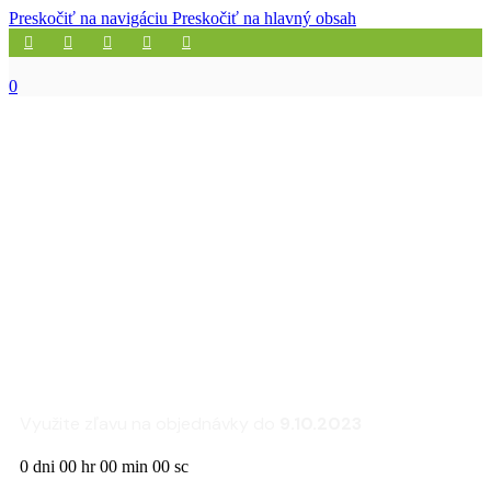
Preskočiť na navigáciu
Preskočiť na hlavný obsah
0
Zľava 25% na sedacie
súpravy a kreslá
FLEXLUX
Využite zľavu na objednávky do
9.10.2023
0
dni
00
hr
00
min
00
sc