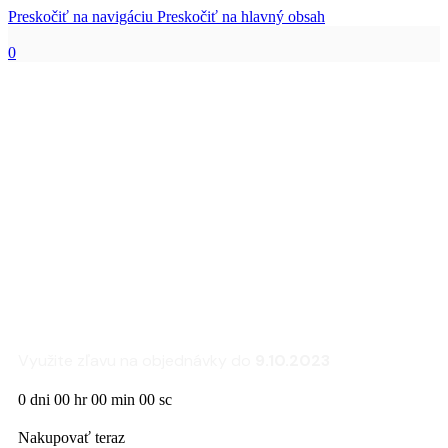
Preskočiť na navigáciu
Preskočiť na hlavný obsah
0
Zľava 25% na sedacie
súpravy a kreslá
FLEXLUX
Využite zľavu na objednávky do
9.10.2023
0
dni
00
hr
00
min
00
sc
Nakupovať teraz