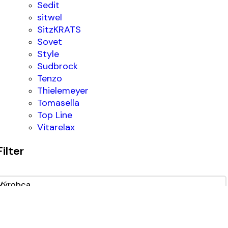
Sedit
sitwel
SitzKRATS
Sovet
Style
Sudbrock
Tenzo
Thielemeyer
Tomasella
Top Line
Vitarelax
Filter
Výrobca
Taliansko