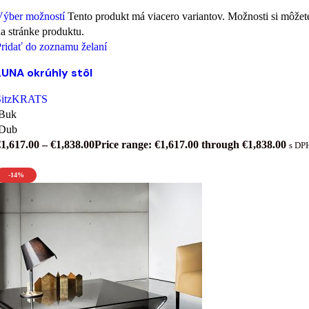
Výber možností
Tento produkt má viacero variantov. Možnosti si môžet
a stránke produktu.
ridať do zoznamu želaní
LUNA okrúhly stôl
SitzKRATS
Buk
Dub
€
1,617.00
–
€
1,838.00
Price range: €1,617.00 through €1,838.00
s DP
-14%