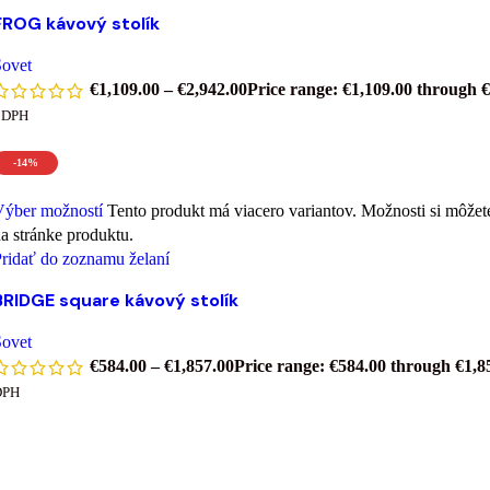
FROG kávový stolík
Sovet
€
1,109.00
–
€
2,942.00
Price range: €1,109.00 through 
 DPH
-14%
Výber možností
Tento produkt má viacero variantov. Možnosti si môžet
a stránke produktu.
ridať do zoznamu želaní
BRIDGE square kávový stolík
Sovet
€
584.00
–
€
1,857.00
Price range: €584.00 through €1,8
DPH