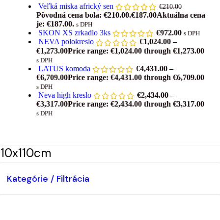
Veľká miska africký sen
€
210.00
Pôvodná cena bola: €210.00.
€
187.00
Aktuálna cena
je: €187.00.
s DPH
SKON XS zrkadlo 3ks
€
972.00
s DPH
NEVA polokreslo
€
1,024.00
–
€
1,273.00
Price range: €1,024.00 through €1,273.00
s DPH
LATUS komoda
€
4,431.00
–
€
6,709.00
Price range: €4,431.00 through €6,709.00
s DPH
Neva high kreslo
€
2,434.00
–
€
3,317.00
Price range: €2,434.00 through €3,317.00
s DPH
110x110cm
Kategórie / Filtrácia