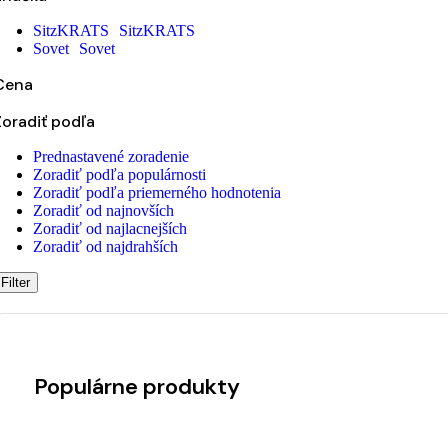
SitzKRATS
SitzKRATS
Sovet
Sovet
Cena
Zoradiť podľa
Prednastavené zoradenie
Zoradiť podľa populárnosti
Zoradiť podľa priemerného hodnotenia
Zoradiť od najnovších
Zoradiť od najlacnejších
Zoradiť od najdrahších
Filter
Populárne produkty