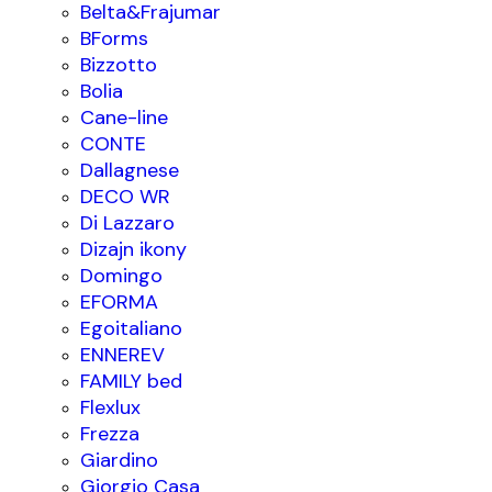
Belta&Frajumar
BForms
Bizzotto
Bolia
Cane-line
CONTE
Dallagnese
DECO WR
Di Lazzaro
Dizajn ikony
Domingo
EFORMA
Egoitaliano
ENNEREV
FAMILY bed
Flexlux
Frezza
Giardino
Giorgio Casa