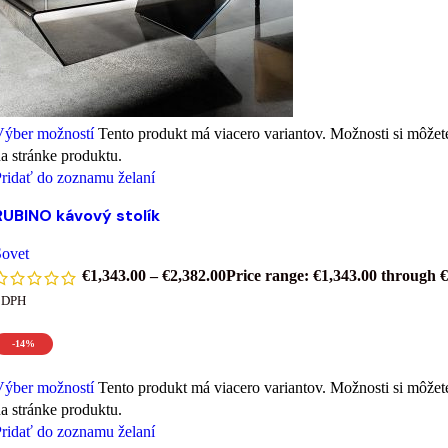
Výber možností
Tento produkt má viacero variantov. Možnosti si môžet
a stránke produktu.
ridať do zoznamu želaní
RUBINO kávový stolík
Sovet
€
1,343.00
–
€
2,382.00
Price range: €1,343.00 through 
 DPH
-14%
Výber možností
Tento produkt má viacero variantov. Možnosti si môžet
a stránke produktu.
ridať do zoznamu želaní