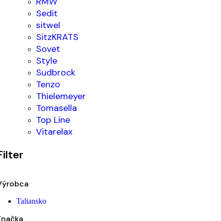
RMW
Sedit
sitwel
SitzKRATS
Sovet
Style
Sudbrock
Tenzo
Thielemeyer
Tomasella
Top Line
Vitarelax
Filter
Výrobca
Taliansko
Značka