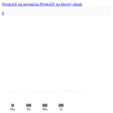
Preskočiť na navigáciu
Preskočiť na hlavný obsah
0
Zľava 25% na sedacie
súpravy a kreslá
FLEXLUX
Využite zľavu na objednávky do
9.10.2023
0
00
00
00
Dni
Hr
Min
Sc