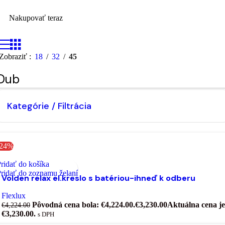
Nakupovať teraz
Zobraziť
18
32
45
Dub
Kategórie / Filtrácia
-24%
ridať do košíka
ridať do zoznamu želaní
Volden relax el.kreslo s batériou-ihneď k odberu
Flexlux
Pôvodná cena bola: €4,224.00.
€
3,230.00
Aktuálna cena je
€
4,224.00
€3,230.00.
s DPH