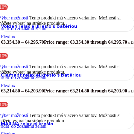
-10%
Výber možností
Tento produkt má viacero variantov. Možnosti si
ôžete vybrať na stránke produktu.
Volden relax el.kreslo s batériou
ridať do zoznamu želaní
Flexlux
€
3,354.30
–
€
4,295.70
Price range: €3,354.30 through €4,295.70
s 
-10%
Výber možností
Tento produkt má viacero variantov. Možnosti si
ôžete vybrať na stránke produktu.
Clement relax el.kreslo s batériou
ridať do zoznamu želaní
Flexlux
€
3,214.80
–
€
4,203.90
Price range: €3,214.80 through €4,203.90
s 
-10%
Výber možností
Tento produkt má viacero variantov. Možnosti si
ôžete vybrať na stránke produktu.
MARINA relax el.kreslo
ridať do zoznamu želaní