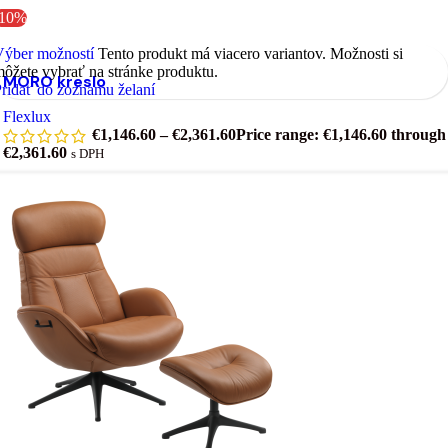
-10%
Výber možností
Tento produkt má viacero variantov. Možnosti si
ôžete vybrať na stránke produktu.
MORO kreslo
ridať do zoznamu želaní
Flexlux
€
1,146.60
–
€
2,361.60
Price range: €1,146.60 through
€2,361.60
s DPH