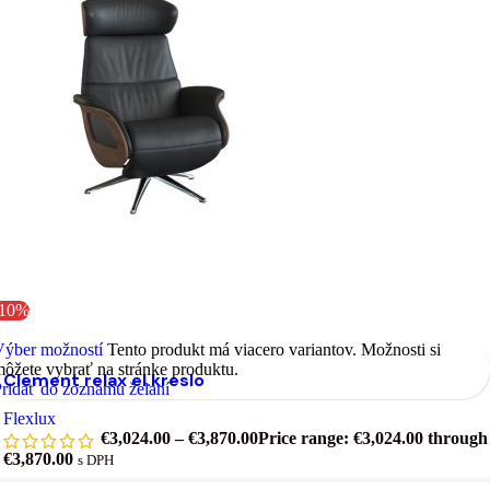
-10%
Výber možností
Tento produkt má viacero variantov. Možnosti si
ôžete vybrať na stránke produktu.
Clement relax el.kreslo
ridať do zoznamu želaní
Flexlux
€
3,024.00
–
€
3,870.00
Price range: €3,024.00 through
€3,870.00
s DPH