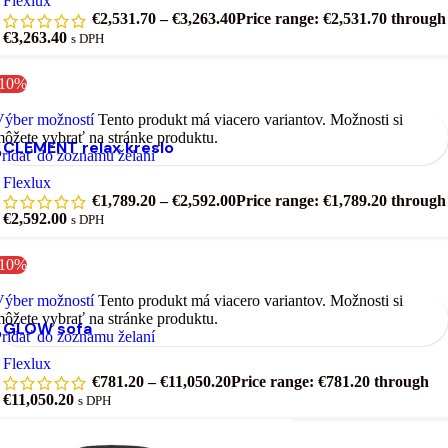
Flexlux
€
2,531.70
–
€
3,263.40
Price range: €2,531.70 through
€3,263.40
s DPH
-10%
Výber možností
Tento produkt má viacero variantov. Možnosti si
ôžete vybrať na stránke produktu.
CLEMENT relax kreslo
ridať do zoznamu želaní
Flexlux
€
1,789.20
–
€
2,592.00
Price range: €1,789.20 through
€2,592.00
s DPH
-10%
Výber možností
Tento produkt má viacero variantov. Možnosti si
ôžete vybrať na stránke produktu.
GLOW sofa
ridať do zoznamu želaní
Flexlux
€
781.20
–
€
11,050.20
Price range: €781.20 through
€11,050.20
s DPH