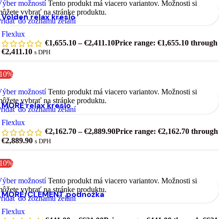
Výber možností
Tento produkt má viacero variantov. Možnosti si
ôžete vybrať na stránke produktu.
Volden relax kreslo
ridať do zoznamu želaní
Flexlux
€
1,655.10
–
€
2,411.10
Price range: €1,655.10 through
€2,411.10
s DPH
-10%
Výber možností
Tento produkt má viacero variantov. Možnosti si
ôžete vybrať na stránke produktu.
MORE relax kreslo
ridať do zoznamu želaní
Flexlux
€
2,162.70
–
€
2,889.90
Price range: €2,162.70 through
€2,889.90
s DPH
-10%
Výber možností
Tento produkt má viacero variantov. Možnosti si
ôžete vybrať na stránke produktu.
MORE/CLEMENT podnožka
ridať do zoznamu želaní
Flexlux