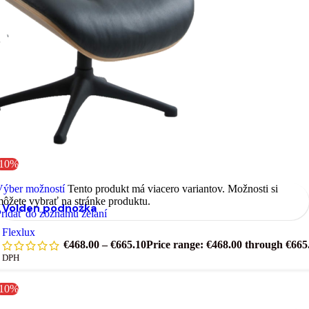
-10%
Výber možností
Tento produkt má viacero variantov. Možnosti si
ôžete vybrať na stránke produktu.
Volden podnožka
ridať do zoznamu želaní
Flexlux
€
468.00
–
€
665.10
Price range: €468.00 through €665
DPH
-10%