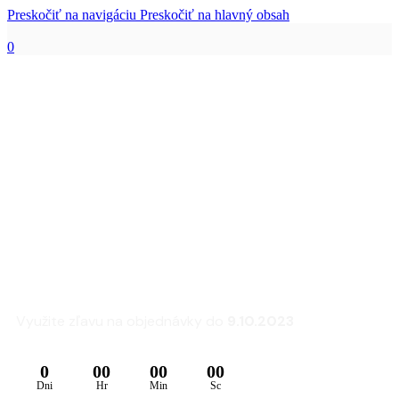
Preskočiť na navigáciu
Preskočiť na hlavný obsah
0
Zľava 25% na sedacie
súpravy a kreslá
FLEXLUX
Využite zľavu na objednávky do
9.10.2023
0
00
00
00
Dni
Hr
Min
Sc