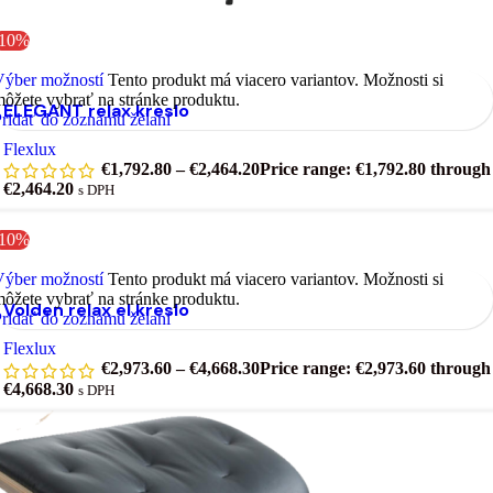
-10%
Výber možností
Tento produkt má viacero variantov. Možnosti si
ôžete vybrať na stránke produktu.
ELEGANT relax kreslo
ridať do zoznamu želaní
Flexlux
€
1,792.80
–
€
2,464.20
Price range: €1,792.80 through
€2,464.20
s DPH
-10%
Výber možností
Tento produkt má viacero variantov. Možnosti si
ôžete vybrať na stránke produktu.
Volden relax el.kreslo
ridať do zoznamu želaní
Flexlux
€
2,973.60
–
€
4,668.30
Price range: €2,973.60 through
€4,668.30
s DPH