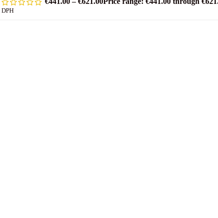
€
441.00
–
€
621.00
Price range: €441.00 through €621
DPH