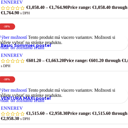
ENNEREV
€
1,058.40
–
€
1,764.90
Price range: €1,058.40 through
€1,764.90
s DPH
-10%
Výber možností
Tento produkt má viacero variantov. Možnosti si
ôžete vybrať na stránke produktu.
Basic Sommier posteľ
ridať do zoznamu želaní
ENNEREV
€
601.20
–
€
1,663.20
Price range: €601.20 through €1,
s DPH
-10%
Výber možností
Tento produkt má viacero variantov. Možnosti si
ôžete vybrať na stránke produktu.
VENTURA MAXI posteľ
ridať do zoznamu želaní
ENNEREV
€
1,515.60
–
€
2,958.30
Price range: €1,515.60 through
€2,958.30
s DPH