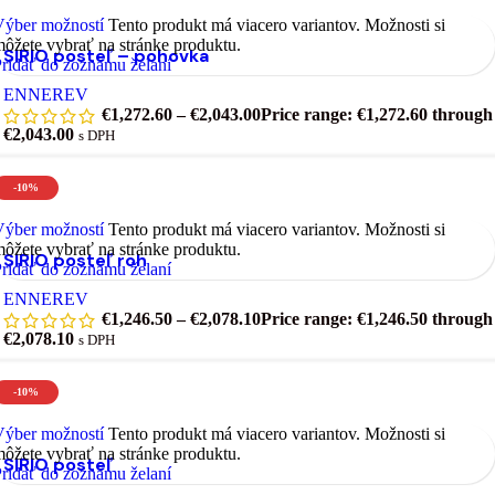
Výber možností
Tento produkt má viacero variantov. Možnosti si
ôžete vybrať na stránke produktu.
SIRIO posteľ – pohovka
ridať do zoznamu želaní
ENNEREV
€
1,272.60
–
€
2,043.00
Price range: €1,272.60 through
€2,043.00
s DPH
-10%
Výber možností
Tento produkt má viacero variantov. Možnosti si
ôžete vybrať na stránke produktu.
SIRIO posteľ roh
ridať do zoznamu želaní
ENNEREV
€
1,246.50
–
€
2,078.10
Price range: €1,246.50 through
€2,078.10
s DPH
-10%
Výber možností
Tento produkt má viacero variantov. Možnosti si
ôžete vybrať na stránke produktu.
SIRIO posteľ
ridať do zoznamu želaní