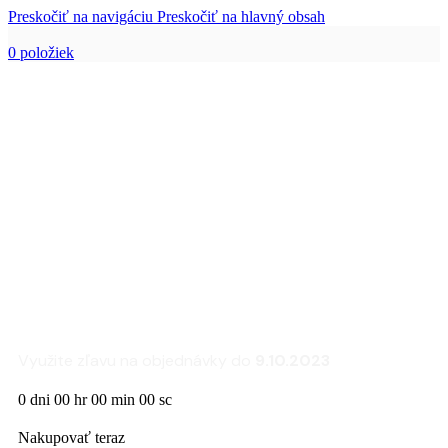
Preskočiť na navigáciu
Preskočiť na hlavný obsah
0
položiek
Zľava 25% na sedacie
súpravy a kreslá
FLEXLUX
Využite zľavu na objednávky do
9.10.2023
0
dni
00
hr
00
min
00
sc
Nakupovať teraz