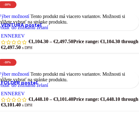
-10%
Výber možností
Tento produkt má viacero variantov. Možnosti si
ôžete vybrať na stránke produktu.
VENTURA posteľ
ridať do zoznamu želaní
ENNEREV
€
1,104.30
–
€
2,497.50
Price range: €1,104.30 through
€2,497.50
s DPH
-10%
Výber možností
Tento produkt má viacero variantov. Možnosti si
ôžete vybrať na stránke produktu.
FOLDER posteľ
ridať do zoznamu želaní
ENNEREV
€
1,448.10
–
€
3,101.40
Price range: €1,448.10 through
€3,101.40
s DPH
Prihláste sa na odber a získajte prehľad o
zľavách.