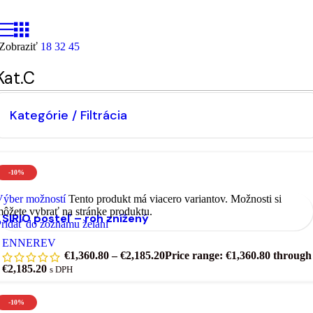
Zobraziť
18
32
45
Kat.C
Kategórie / Filtrácia
-10%
Výber možností
Tento produkt má viacero variantov. Možnosti si
ôžete vybrať na stránke produktu.
SIRIO posteľ – roh znížený
ridať do zoznamu želaní
ENNEREV
€
1,360.80
–
€
2,185.20
Price range: €1,360.80 through
€2,185.20
s DPH
-10%