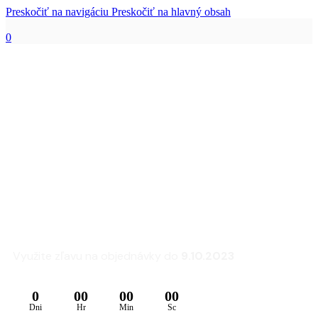
Preskočiť na navigáciu
Preskočiť na hlavný obsah
0
Zľava 25% na sedacie
súpravy a kreslá
FLEXLUX
Využite zľavu na objednávky do
9.10.2023
0
00
00
00
Dni
Hr
Min
Sc