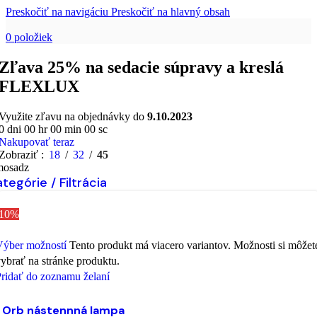
Preskočiť na navigáciu
Preskočiť na hlavný obsah
0
položiek
Zľava 25% na sedacie súpravy a kreslá
FLEXLUX
Využite zľavu na objednávky do
9.10.2023
0
dni
00
hr
00
min
00
sc
Nakupovať teraz
Zobraziť
18
32
45
mosadz
tegórie / Filtrácia
-10%
Výber možností
Tento produkt má viacero variantov. Možnosti si môžet
ybrať na stránke produktu.
ridať do zoznamu želaní
Orb nástennná lampa