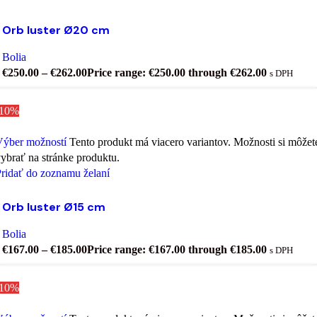
Orb luster Ø20 cm
Bolia
€
250.00
–
€
262.00
Price range: €250.00 through €262.00
s DPH
-10%
Výber možností
Tento produkt má viacero variantov. Možnosti si môžet
ybrať na stránke produktu.
ridať do zoznamu želaní
Orb luster Ø15 cm
Bolia
€
167.00
–
€
185.00
Price range: €167.00 through €185.00
s DPH
-10%