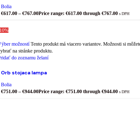
Bolia
€
617.00
–
€
767.00
Price range: €617.00 through €767.00
s DPH
-10%
Výber možností
Tento produkt má viacero variantov. Možnosti si môžet
ybrať na stránke produktu.
ridať do zoznamu želaní
Orb stojaca lampa
Bolia
€
751.00
–
€
944.00
Price range: €751.00 through €944.00
s DPH
Prihláste sa na odber a získajte prehľad o
zľavách.