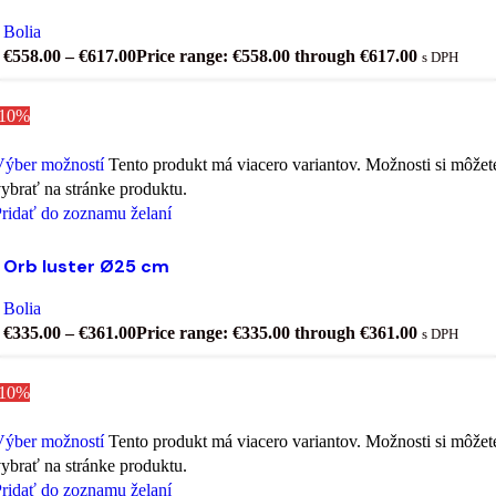
Bolia
€
558.00
–
€
617.00
Price range: €558.00 through €617.00
s DPH
-10%
Výber možností
Tento produkt má viacero variantov. Možnosti si môžet
ybrať na stránke produktu.
ridať do zoznamu želaní
Orb luster Ø25 cm
Bolia
€
335.00
–
€
361.00
Price range: €335.00 through €361.00
s DPH
-10%
Výber možností
Tento produkt má viacero variantov. Možnosti si môžet
ybrať na stránke produktu.
ridať do zoznamu želaní