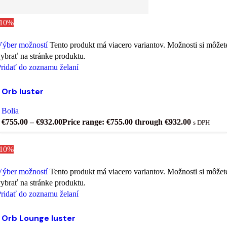
-10%
Výber možností
Tento produkt má viacero variantov. Možnosti si môžet
ybrať na stránke produktu.
ridať do zoznamu želaní
Orb luster
Bolia
€
755.00
–
€
932.00
Price range: €755.00 through €932.00
s DPH
-10%
Výber možností
Tento produkt má viacero variantov. Možnosti si môžet
ybrať na stránke produktu.
ridať do zoznamu želaní
Orb Lounge luster