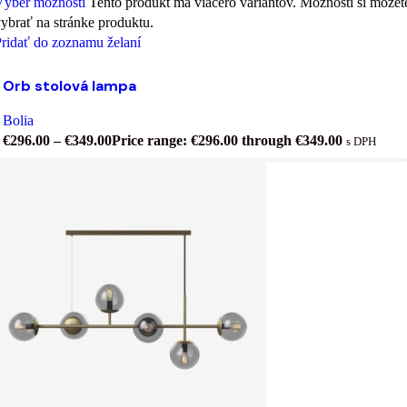
Výber možností
Tento produkt má viacero variantov. Možnosti si môžet
ybrať na stránke produktu.
ridať do zoznamu želaní
Orb stolová lampa
Bolia
€
296.00
–
€
349.00
Price range: €296.00 through €349.00
s DPH