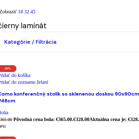
Zobraziť
18
32
45
čierny laminát
Kategórie / Filtrácia
-10%
ridať do košíka
ridať do zoznamu želaní
Como konferenčný stolík so sklenenou doskou 90x90cm
V48cm
olia
Pôvodná cena bola: €365.00.
€
328.00
Aktuálna cena je: €328.
365.00
DPH