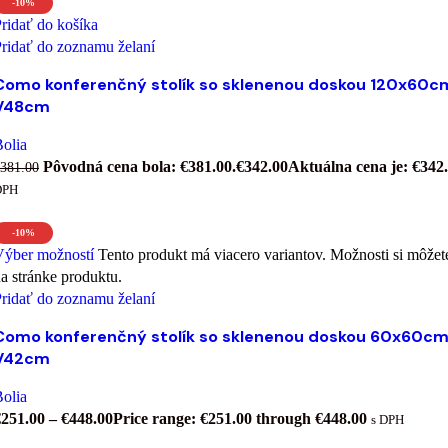
-10%
ridať do košíka
ridať do zoznamu želaní
Como konferenčný stolík so sklenenou doskou 120x60c
V48cm
olia
Pôvodná cena bola: €381.00.
€
342.00
Aktuálna cena je: €342.
381.00
DPH
-10%
Výber možností
Tento produkt má viacero variantov. Možnosti si môžet
a stránke produktu.
ridať do zoznamu želaní
Como konferenčný stolík so sklenenou doskou 60x60cm
V42cm
olia
€
251.00
–
€
448.00
Price range: €251.00 through €448.00
s DPH