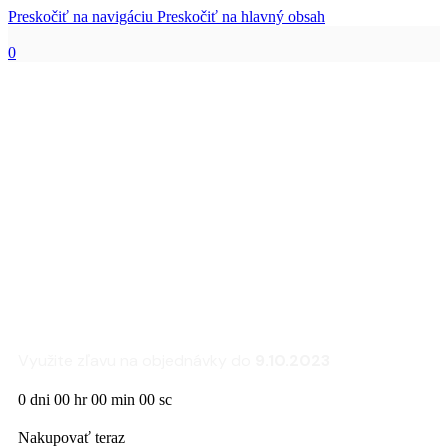
Preskočiť na navigáciu
Preskočiť na hlavný obsah
0
Zľava 25% na sedacie
súpravy a kreslá
FLEXLUX
Využite zľavu na objednávky do
9.10.2023
0
dni
00
hr
00
min
00
sc
Nakupovať teraz