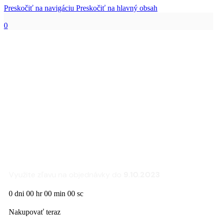
Preskočiť na navigáciu
Preskočiť na hlavný obsah
0
Zľava 25% na sedacie
súpravy a kreslá
FLEXLUX
Využite zľavu na objednávky do
9.10.2023
0
dni
00
hr
00
min
00
sc
Nakupovať teraz