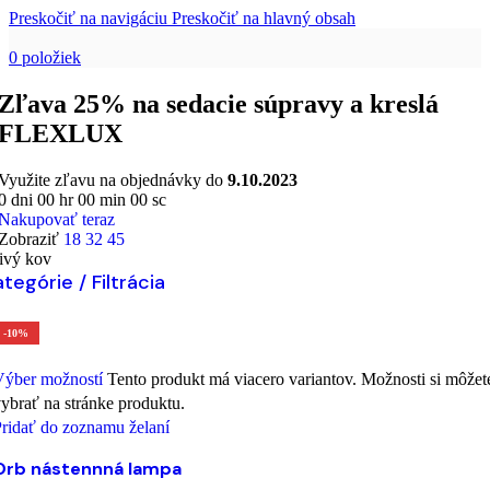
Preskočiť na navigáciu
Preskočiť na hlavný obsah
0
položiek
Zľava 25% na sedacie súpravy a kreslá
FLEXLUX
Využite zľavu na objednávky do
9.10.2023
0
dni
00
hr
00
min
00
sc
Nakupovať teraz
Zobraziť
18
32
45
ivý kov
tegórie / Filtrácia
-10%
Výber možností
Tento produkt má viacero variantov. Možnosti si môžet
ybrať na stránke produktu.
ridať do zoznamu želaní
Orb nástennná lampa