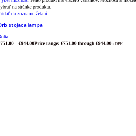
Výber možností
Tento produkt má viacero variantov. Možnosti si môžet
ybrať na stránke produktu.
ridať do zoznamu želaní
Orb stojaca lampa
olia
€
751.00
–
€
944.00
Price range: €751.00 through €944.00
s DPH
Prihláste sa na odber a získajte prehľad o
zľavách.
Emailová adresa:
Prečítal som si zmluvné podmienky a súhlasím s nimi
Ponúkame najširšiu ponuku kvalitného nábytku. Kupujte nábytok,