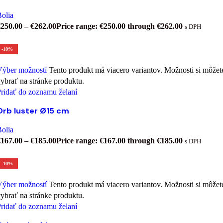
olia
€
250.00
–
€
262.00
Price range: €250.00 through €262.00
s DPH
-10%
Výber možností
Tento produkt má viacero variantov. Možnosti si môžet
ybrať na stránke produktu.
ridať do zoznamu želaní
Orb luster Ø15 cm
olia
€
167.00
–
€
185.00
Price range: €167.00 through €185.00
s DPH
-10%
Výber možností
Tento produkt má viacero variantov. Možnosti si môžet
ybrať na stránke produktu.
ridať do zoznamu želaní