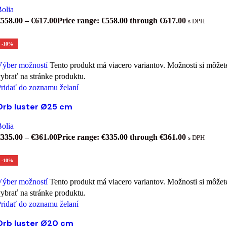
olia
€
558.00
–
€
617.00
Price range: €558.00 through €617.00
s DPH
-10%
Výber možností
Tento produkt má viacero variantov. Možnosti si môžet
ybrať na stránke produktu.
ridať do zoznamu želaní
Orb luster Ø25 cm
olia
€
335.00
–
€
361.00
Price range: €335.00 through €361.00
s DPH
-10%
Výber možností
Tento produkt má viacero variantov. Možnosti si môžet
ybrať na stránke produktu.
ridať do zoznamu želaní
Orb luster Ø20 cm