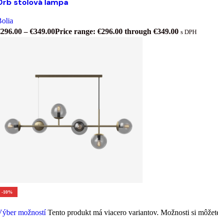
Orb stolová lampa
olia
€
296.00
–
€
349.00
Price range: €296.00 through €349.00
s DPH
-10%
Výber možností
Tento produkt má viacero variantov. Možnosti si môžet