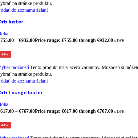
ybrať na stránke produktu.
ridať do zoznamu želaní
Orb luster
olia
€
755.00
–
€
932.00
Price range: €755.00 through €932.00
s DPH
-10%
Výber možností
Tento produkt má viacero variantov. Možnosti si môžet
ybrať na stránke produktu.
ridať do zoznamu želaní
Orb Lounge luster
olia
€
617.00
–
€
767.00
Price range: €617.00 through €767.00
s DPH
-10%