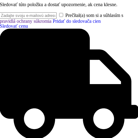
Sledovať túto položku a dostať upozornenie, ak cena klesne.
Prečítal(a) som si a súhlasím s
pravidlá ochrany súkromia
Pridať do sledovača cien
Sledovať cenu