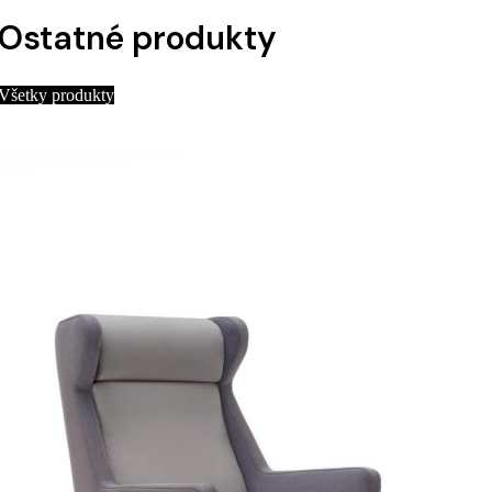
Ostatné produkty
Všetky produkty