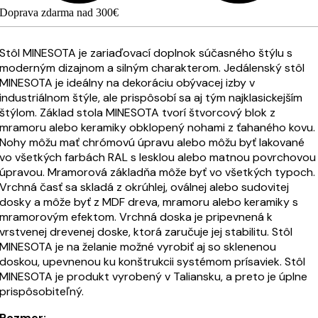
Doprava zdarma nad 300€
Stôl MINESOTA je zariaďovací doplnok súčasného štýlu s
moderným dizajnom a silným charakterom. Jedálenský stôl
MINESOTA je ideálny na dekoráciu obývacej izby v
industriálnom štýle, ale prispôsobí sa aj tým najklasickejším
štýlom. Základ stola MINESOTA tvorí štvorcový blok z
mramoru alebo keramiky obklopený nohami z ťahaného kovu.
Nohy môžu mať chrómovú úpravu alebo môžu byť lakované
vo všetkých farbách RAL s lesklou alebo matnou povrchovou
úpravou. Mramorová základňa môže byť vo všetkých typoch.
Vrchná časť sa skladá z okrúhlej, oválnej alebo sudovitej
dosky a môže byť z MDF dreva, mramoru alebo keramiky s
mramorovým efektom. Vrchná doska je pripevnená k
vrstvenej drevenej doske, ktorá zaručuje jej stabilitu. Stôl
MINESOTA je na želanie možné vyrobiť aj so sklenenou
doskou, upevnenou ku konštrukcii systémom prísaviek. Stôl
MINESOTA je produkt vyrobený v Taliansku, a preto je úplne
prispôsobiteľný.
Rozmer: