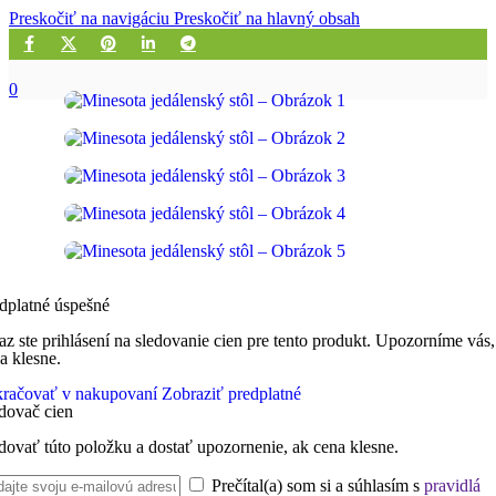
Preskočiť na navigáciu
Preskočiť na hlavný obsah
0
dplatné úspešné
az ste prihlásení na sledovanie cien pre tento produkt. Upozorníme vás,
a klesne.
račovať v nakupovaní
Zobraziť predplatné
dovač cien
dovať túto položku a dostať upozornenie, ak cena klesne.
Prečítal(a) som si a súhlasím s
pravidlá