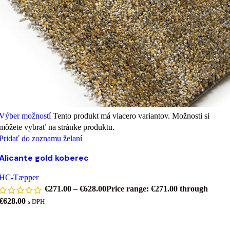
Výber možností
Tento produkt má viacero variantov. Možnosti si
môžete vybrať na stránke produktu.
Pridať do zoznamu želaní
Alicante gold koberec
HC-Tæpper
€
271.00
–
€
628.00
Price range: €271.00 through
€628.00
s DPH