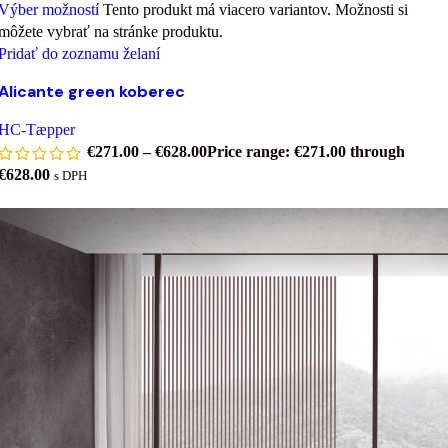
Výber možností
Tento produkt má viacero variantov. Možnosti si
môžete vybrať na stránke produktu.
Pridať do zoznamu želaní
Alicante green koberec
HC-Tæpper
€
271.00
–
€
628.00
Price range: €271.00 through
€628.00
s DPH