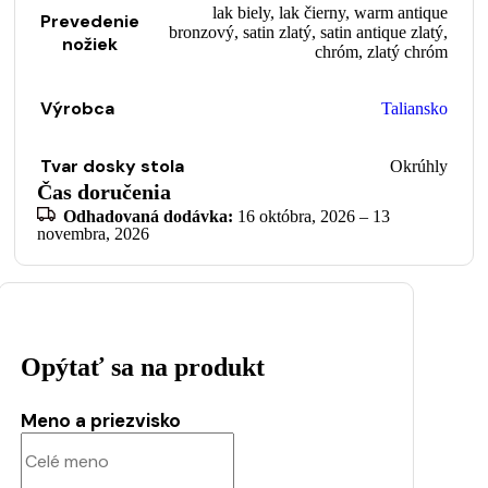
lak biely
,
lak čierny
,
warm antique
Prevedenie
bronzový
,
satin zlatý
,
satin antique zlatý
,
nožiek
chróm
,
zlatý chróm
Výrobca
Taliansko
Tvar dosky stola
Okrúhly
Čas doručenia
Odhadovaná dodávka:
16 októbra, 2026 – 13
novembra, 2026
Opýtať sa na produkt
Meno a priezvisko