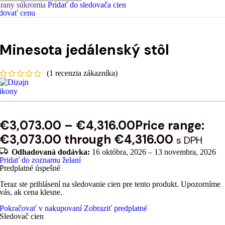
rany súkromia
Pridať do sledovača cien
dovať cenu
Minesota jedálenský stôl
(
1
recenzia zákazníka)
€
3,073.00
–
€
4,316.00
Price range:
€3,073.00 through €4,316.00
s DPH
Odhadovaná dodávka:
16 októbra, 2026 – 13 novembra, 2026
Pridať do zoznamu želaní
Predplatné úspešné
Teraz ste prihlásení na sledovanie cien pre tento produkt. Upozorníme
vás, ak cena klesne.
Pokračovať v nakupovaní
Zobraziť predplatné
Sledovač cien