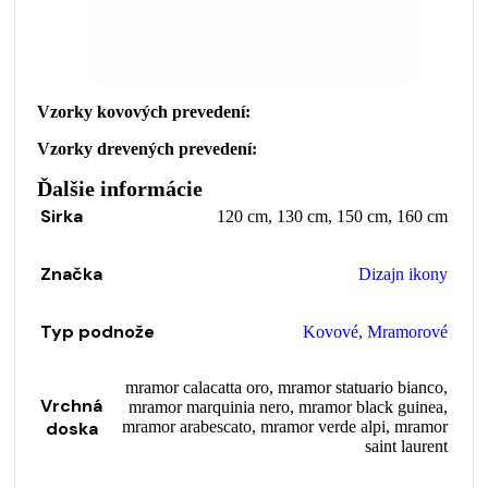
Vzorky kovových prevedení:
Vzorky drevených prevedení:
Ďalšie informácie
Sirka
120 cm
,
130 cm
,
150 cm
,
160 cm
Značka
Dizajn ikony
Typ podnože
Kovové
,
Mramorové
mramor calacatta oro
,
mramor statuario bianco
,
Vrchná
mramor marquinia nero
,
mramor black guinea
,
doska
mramor arabescato
,
mramor verde alpi
,
mramor
saint laurent