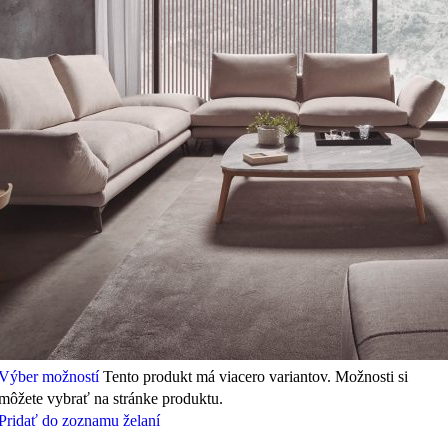
Výber možností
Tento produkt má viacero variantov. Možnosti si
môžete vybrať na stránke produktu.
Pridať do zoznamu želaní